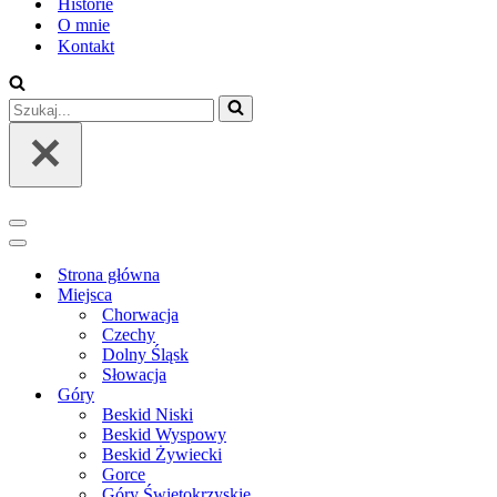
Historie
O mnie
Kontakt
Szukaj...
Menu
nawigacji
Menu
nawigacji
Strona główna
Miejsca
Chorwacja
Czechy
Dolny Śląsk
Słowacja
Góry
Beskid Niski
Beskid Wyspowy
Beskid Żywiecki
Gorce
Góry Świętokrzyskie