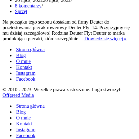
20 lipca, 2022
20 lipca, 2022
8 komentarzy
Sprzęt
Na początku tego sezonu dostałam od firmy Deuter do
przetestowania plecak rowerowy Deuter Flyt 14. Przyjrzyjmy się
mu dzisiaj szczegółowo! Rodzina Deuter Flyt Deuter to marka
Deute
produkująca plecaki, które szczególnie…
Dowiedz się więcej »
Flyt
Strona główna
14
–
Blog
plecak
O mnie
rower
Kontakt
Instagram
Facebook
© 2010 - 2023. Wszelkie prawa zastrzeżone. Logo stworzył
Offgreed Media
Strona główna
Blog
O mnie
Kontakt
Instagram
Facebook