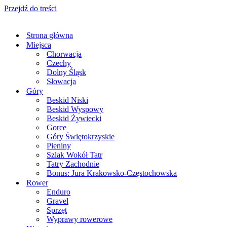
Przejdź do treści
Strona główna
Miejsca
Chorwacja
Czechy
Dolny Śląsk
Słowacja
Góry
Beskid Niski
Beskid Wyspowy
Beskid Żywiecki
Gorce
Góry Świętokrzyskie
Pieniny
Szlak Wokół Tatr
Tatry Zachodnie
Bonus: Jura Krakowsko-Częstochowska
Rower
Enduro
Gravel
Sprzęt
Wyprawy rowerowe