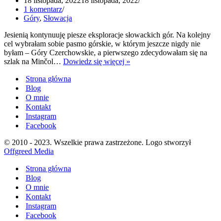
18 listopada, 2022
18 listopada, 2022
1 komentarz
Góry
,
Słowacja
Jesienią kontynuuję piesze eksploracje słowackich gór. Na kolejny
cel wybrałam sobie pasmo górskie, w którym jeszcze nigdy nie
byłam – Góry Czerchowskie, a pierwszego zdecydowałam się na
Szlak
szlak na Minčol…
Dowiedz się więcej »
na
Strona główna
Minčol
z
Blog
Kamenicy
O mnie
Kontakt
Instagram
Facebook
© 2010 - 2023. Wszelkie prawa zastrzeżone. Logo stworzył
Offgreed Media
Strona główna
Blog
O mnie
Kontakt
Instagram
Facebook