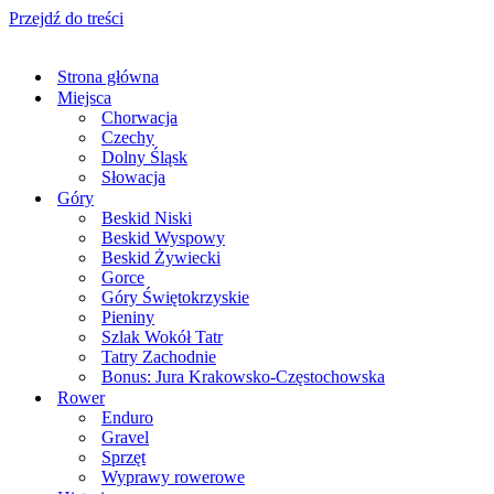
Przejdź do treści
Strona główna
Miejsca
Chorwacja
Czechy
Dolny Śląsk
Słowacja
Góry
Beskid Niski
Beskid Wyspowy
Beskid Żywiecki
Gorce
Góry Świętokrzyskie
Pieniny
Szlak Wokół Tatr
Tatry Zachodnie
Bonus: Jura Krakowsko-Częstochowska
Rower
Enduro
Gravel
Sprzęt
Wyprawy rowerowe