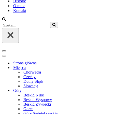
Historie
O mnie
Kontakt
Szukaj...
Menu
nawigacji
Menu
nawigacji
Strona główna
Miejsca
Chorwacja
Czechy
Dolny Śląsk
Słowacja
Góry
Beskid Niski
Beskid Wyspowy
Beskid Żywiecki
Gorce
Góry Świętokrzyskie