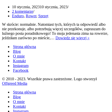
10 stycznia, 2023
10 stycznia, 2023
2 komentarze
Enduro
,
Rower
,
Sprzęt
W skrócie: normalnie. Natomiast tych, których ta odpowiedź albo
nie przekonuje, albo potrzebują więcej szczegółów, zapraszam do
luźnego posta poradnikowego! To moja jedenasta zima na rowerze,
Jak
jeździłam zarówno po mieście,…
Dowiedz się więcej »
jeździć
Strona główna
na
rowerze
Blog
zimą
O mnie
(i
Kontakt
komu
Instagram
to
Facebook
potrzebne?)
© 2010 - 2023. Wszelkie prawa zastrzeżone. Logo stworzył
Offgreed Media
Strona główna
Blog
O mnie
Kontakt
Instagram