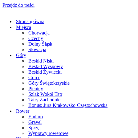
Przejdź do treści
Strona główna
Miejsca
Chorwacja
Czechy
Dolny Śląsk
Słowacja
Góry
Beskid Niski
Beskid Wyspowy
Beskid Żywiecki
Gorce
Góry Świętokrzyskie
Pieniny
Szlak Wokół Tatr
Tatry Zachodnie
Bonus: Jura Krakowsko-Częstochowska
Rower
Enduro
Gravel
Sprzęt
Wyprawy rowerowe