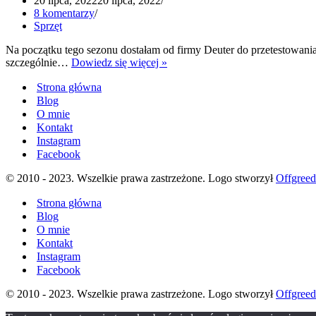
20 lipca, 2022
20 lipca, 2022
8 komentarzy
Sprzęt
Na początku tego sezonu dostałam od firmy Deuter do przetestowania
Deuter
szczególnie…
Dowiedz się więcej »
Flyt
Strona główna
14
–
Blog
plecak
O mnie
rowerowy
Kontakt
Instagram
Facebook
© 2010 - 2023. Wszelkie prawa zastrzeżone. Logo stworzył
Offgree
Strona główna
Blog
O mnie
Kontakt
Instagram
Facebook
© 2010 - 2023. Wszelkie prawa zastrzeżone. Logo stworzył
Offgree