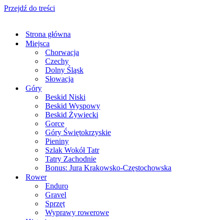
Przejdź do treści
Strona główna
Miejsca
Chorwacja
Czechy
Dolny Śląsk
Słowacja
Góry
Beskid Niski
Beskid Wyspowy
Beskid Żywiecki
Gorce
Góry Świętokrzyskie
Pieniny
Szlak Wokół Tatr
Tatry Zachodnie
Bonus: Jura Krakowsko-Częstochowska
Rower
Enduro
Gravel
Sprzęt
Wyprawy rowerowe