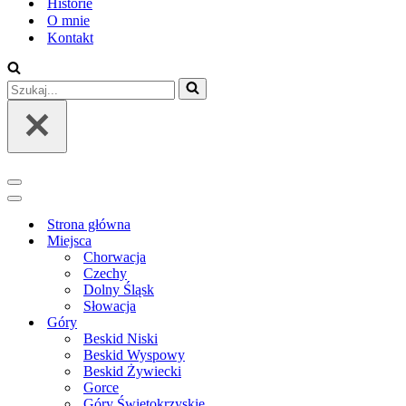
Historie
O mnie
Kontakt
Szukaj...
Menu
nawigacji
Menu
nawigacji
Strona główna
Miejsca
Chorwacja
Czechy
Dolny Śląsk
Słowacja
Góry
Beskid Niski
Beskid Wyspowy
Beskid Żywiecki
Gorce
Góry Świętokrzyskie