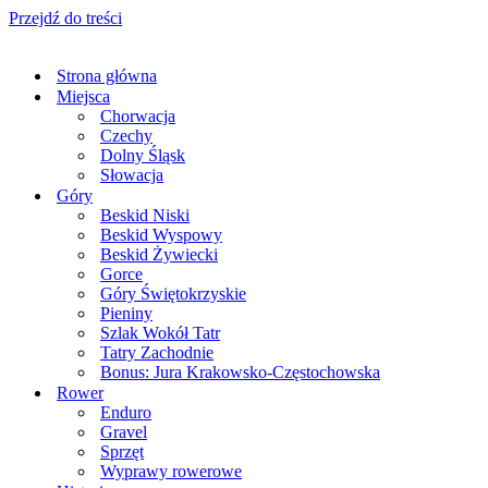
Przejdź do treści
Strona główna
Miejsca
Chorwacja
Czechy
Dolny Śląsk
Słowacja
Góry
Beskid Niski
Beskid Wyspowy
Beskid Żywiecki
Gorce
Góry Świętokrzyskie
Pieniny
Szlak Wokół Tatr
Tatry Zachodnie
Bonus: Jura Krakowsko-Częstochowska
Rower
Enduro
Gravel
Sprzęt
Wyprawy rowerowe