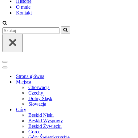
Historie
O mnie
Kontakt
Szukaj...
Menu
nawigacji
Menu
nawigacji
Strona główna
Miejsca
Chorwacja
Czechy
Dolny Śląsk
Słowacja
Góry
Beskid Niski
Beskid Wyspowy
Beskid Żywiecki
Gorce
Góry Świętokrzyskie