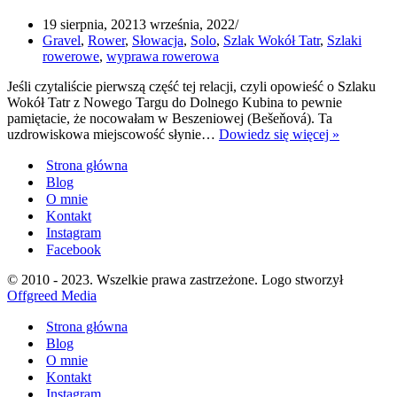
19 sierpnia, 2021
3 września, 2022
Gravel
,
Rower
,
Słowacja
,
Solo
,
Szlak Wokół Tatr
,
Szlaki
rowerowe
,
wyprawa rowerowa
Jeśli czytaliście pierwszą część tej relacji, czyli opowieść o Szlaku
Wokół Tatr z Nowego Targu do Dolnego Kubina to pewnie
pamiętacie, że nocowałam w Beszeniowej (Bešeňová). Ta
1
uzdrowiskowa miejscowość słynie…
Dowiedz się więcej »
Żbik
Strona główna
i
3
Blog
przęłęcze,
O mnie
czyli
Kontakt
słowacki
Instagram
weekend
Facebook
dzień
2
© 2010 - 2023. Wszelkie prawa zastrzeżone. Logo stworzył
Offgreed Media
Strona główna
Blog
O mnie
Kontakt
Instagram