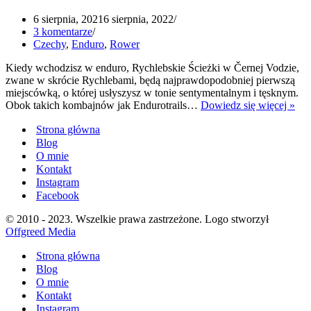
6 sierpnia, 2021
6 sierpnia, 2022
3 komentarze
Czechy
,
Enduro
,
Rower
Kiedy wchodzisz w enduro, Rychlebskie Ścieżki w Černej Vodzie,
zwane w skrócie Rychlebami, będą najprawdopodobniej pierwszą
miejscówką, o której usłyszysz w tonie sentymentalnym i tęsknym.
Ryc
Obok takich kombajnów jak Endurotrails…
Dowiedz się więcej »
Ści
Strona główna
202
–
Blog
leg
O mnie
i
Kontakt
now
Instagram
Facebook
© 2010 - 2023. Wszelkie prawa zastrzeżone. Logo stworzył
Offgreed Media
Strona główna
Blog
O mnie
Kontakt
Instagram