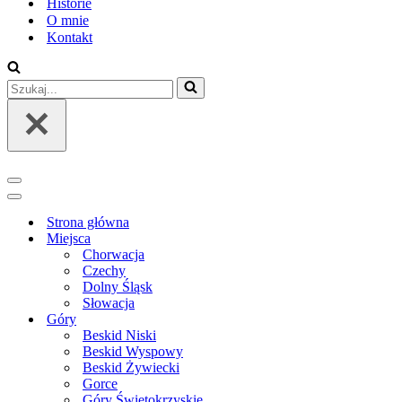
Historie
O mnie
Kontakt
Szukaj...
Menu
nawigacji
Menu
nawigacji
Strona główna
Miejsca
Chorwacja
Czechy
Dolny Śląsk
Słowacja
Góry
Beskid Niski
Beskid Wyspowy
Beskid Żywiecki
Gorce
Góry Świętokrzyskie