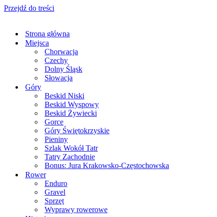
Przejdź do treści
Strona główna
Miejsca
Chorwacja
Czechy
Dolny Śląsk
Słowacja
Góry
Beskid Niski
Beskid Wyspowy
Beskid Żywiecki
Gorce
Góry Świętokrzyskie
Pieniny
Szlak Wokół Tatr
Tatry Zachodnie
Bonus: Jura Krakowsko-Częstochowska
Rower
Enduro
Gravel
Sprzęt
Wyprawy rowerowe