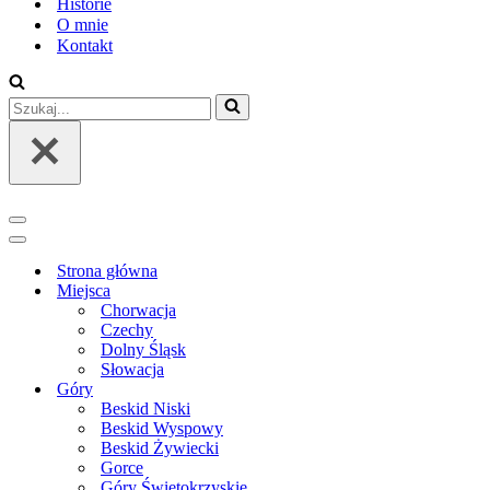
Historie
O mnie
Kontakt
Szukaj...
Menu
nawigacji
Menu
nawigacji
Strona główna
Miejsca
Chorwacja
Czechy
Dolny Śląsk
Słowacja
Góry
Beskid Niski
Beskid Wyspowy
Beskid Żywiecki
Gorce
Góry Świętokrzyskie