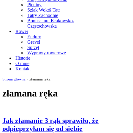
Pieniny
Szlak Wokół Tatr
Tatry Zachodnie
Bonus: Jura Krakowsko-
Częstochowska
Rower
Enduro
Gravel
Sprzęt
Wyprawy rowerowe
Historie
O mnie
Kontakt
Strona główna
»
złamana ręka
złamana ręka
Jak złamanie 3 rąk sprawiło, że
odpieprzyłam się od siebie