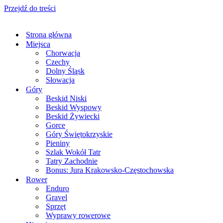
Przejdź do treści
Strona główna
Miejsca
Chorwacja
Czechy
Dolny Śląsk
Słowacja
Góry
Beskid Niski
Beskid Wyspowy
Beskid Żywiecki
Gorce
Góry Świętokrzyskie
Pieniny
Szlak Wokół Tatr
Tatry Zachodnie
Bonus: Jura Krakowsko-Częstochowska
Rower
Enduro
Gravel
Sprzęt
Wyprawy rowerowe