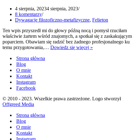
4 sierpnia, 2023
4 sierpnia, 2023
8 komentarzy
Dywagacje filozoficzno-metafizyczne
,
Felieton
Ten wpis przyszedł mi do głowy późną nocą i pomysł rzuciłam
właściwie żartem wśród znajomych, a spotkał się z zaskakującym
poparciem. Obawiam się radzić bez żadnego profesjonalnego ku
Jak
temu przygotowania,…
Dowiedz się więcej »
złamanie
Strona główna
3
rąk
Blog
sprawiło,
O mnie
że
Kontakt
odpieprzyłam
Instagram
się
Facebook
od
siebie
© 2010 - 2023. Wszelkie prawa zastrzeżone. Logo stworzył
Offgreed Media
Strona główna
Blog
O mnie
Kontakt
Instagram