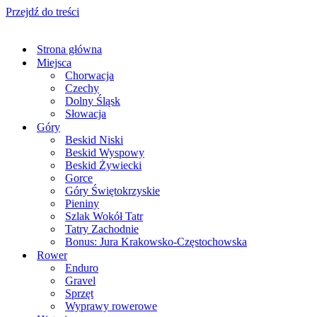
Przejdź do treści
Strona główna
Miejsca
Chorwacja
Czechy
Dolny Śląsk
Słowacja
Góry
Beskid Niski
Beskid Wyspowy
Beskid Żywiecki
Gorce
Góry Świętokrzyskie
Pieniny
Szlak Wokół Tatr
Tatry Zachodnie
Bonus: Jura Krakowsko-Częstochowska
Rower
Enduro
Gravel
Sprzęt
Wyprawy rowerowe