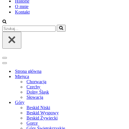
Historie
O mnie
Kontakt
Szukaj...
Menu
nawigacji
Menu
nawigacji
Strona główna
Miejsca
Chorwacja
Czechy
Dolny Śląsk
Słowacja
Góry
Beskid Niski
Beskid Wyspowy
Beskid Żywiecki
Gorce
Góry Świętokrzyskie