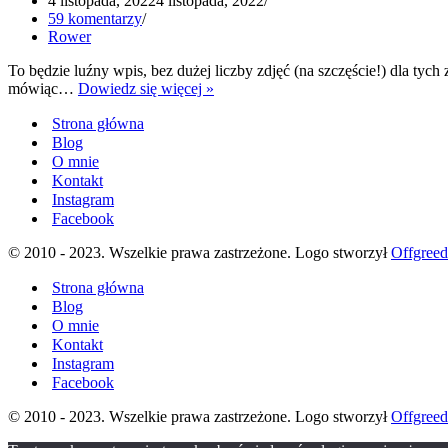
4 listopada, 2022
4 listopada, 2022
59 komentarzy
Rower
To będzie luźny wpis, bez dużej liczby zdjęć (na szczęście!) dla tych
Złamanie
mówiąc…
Dowiedz się więcej »
kości
Strona główna
promieniowej
–
Blog
moja
O mnie
historia
Kontakt
Instagram
Facebook
© 2010 - 2023. Wszelkie prawa zastrzeżone. Logo stworzył
Offgree
Strona główna
Blog
O mnie
Kontakt
Instagram
Facebook
© 2010 - 2023. Wszelkie prawa zastrzeżone. Logo stworzył
Offgree