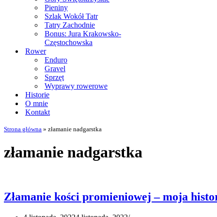
Pieniny
Szlak Wokół Tatr
Tatry Zachodnie
Bonus: Jura Krakowsko-
Częstochowska
Rower
Enduro
Gravel
Sprzęt
Wyprawy rowerowe
Historie
O mnie
Kontakt
Strona główna
»
złamanie nadgarstka
złamanie nadgarstka
Złamanie kości promieniowej – moja histo