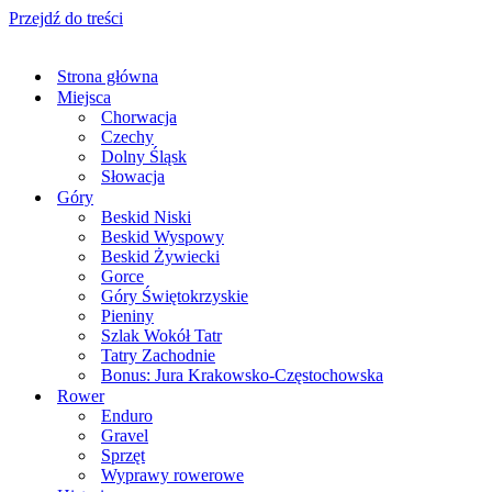
Przejdź do treści
Strona główna
Miejsca
Chorwacja
Czechy
Dolny Śląsk
Słowacja
Góry
Beskid Niski
Beskid Wyspowy
Beskid Żywiecki
Gorce
Góry Świętokrzyskie
Pieniny
Szlak Wokół Tatr
Tatry Zachodnie
Bonus: Jura Krakowsko-Częstochowska
Rower
Enduro
Gravel
Sprzęt
Wyprawy rowerowe