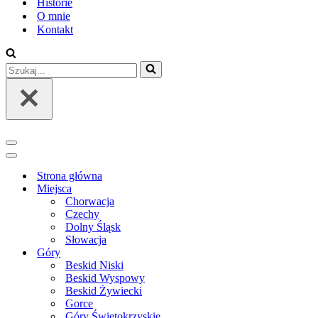
Historie
O mnie
Kontakt
Szukaj...
Menu
nawigacji
Menu
nawigacji
Strona główna
Miejsca
Chorwacja
Czechy
Dolny Śląsk
Słowacja
Góry
Beskid Niski
Beskid Wyspowy
Beskid Żywiecki
Gorce
Góry Świętokrzyskie