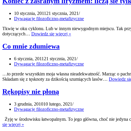
Koniec z zasranym liryzmem: liczą sie tylk
10 stycznia, 2011
21 stycznia, 2021
Dywagacje filozoficzno-metafizyczne
Tkwię w oku cyklonu. Lub w innym niewygodnym miejscu. Tak przyna
Koniec
dotyczących…
Dowiedz się więcej »
z
zasranym
Co mnie zdumiewa
liryzmem:
liczą
6 stycznia, 2011
21 stycznia, 2021
sie
Dywagacje filozoficzno-metafizyczne
tylko
fakty
…to przede wszystkim moja własna nieadekwatność. Marząc o pachn
Składam się z tęsknoty za dzikością szumiących lasów…
Dowiedz się
Rękopisy nie płoną
3 grudnia, 2010
10 lutego, 2021
Dywagacje filozoficzno-metafizyczne
Żyję w środowisku łatwopalnym. To jego główna, choć nie jedyna c
Rękopisy
się więcej »
nie