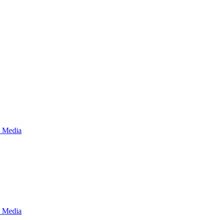
d Media
d Media