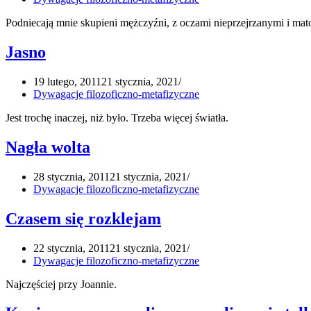
Podniecają mnie skupieni mężczyźni, z oczami nieprzejrzanymi i m
Jasno
19 lutego, 2011
21 stycznia, 2021
Dywagacje filozoficzno-metafizyczne
Jest trochę inaczej, niż było. Trzeba więcej światła.
Nagła wolta
28 stycznia, 2011
21 stycznia, 2021
Dywagacje filozoficzno-metafizyczne
Czasem się rozklejam
22 stycznia, 2011
21 stycznia, 2021
Dywagacje filozoficzno-metafizyczne
Najczęściej przy Joannie.