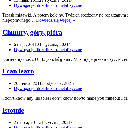
15 maja, 2011
21 stycznia, 2021
Dywagacje filozoficzno-metafizyczne
Trzask migawki. A potem kolejny. Tydzień spędzony na rozgrzanym sł
Światło
niepoprawnego…
Dowiedz się więcej »
i
trzask
Chmury, góry, pióra
6 maja, 2011
21 stycznia, 2021
Dywagacje filozoficzno-metafizyczne
Docieramy dziś z U. do jakichś granic. Musimy je przekroczyć. Przer
I can learn
26 marca, 2011
21 stycznia, 2021
Dywagacje filozoficzno-metafizyczne
I don’t know any lullabiesI don’t know howto make you minebut I can
Istotnie
2 marca, 2011
21 stycznia, 2021
Dywagacje filozoficzno-metafizyczne