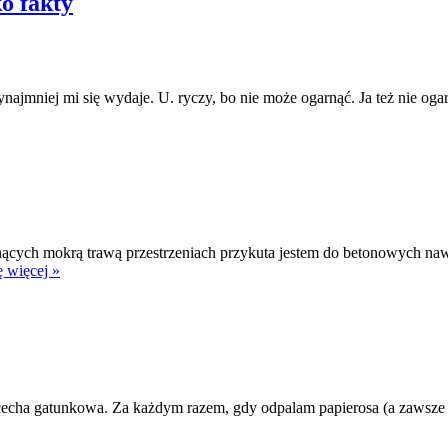
o fakty
jmniej mi się wydaje. U. ryczy, bo nie może ogarnąć. Ja też nie oga
ących mokrą trawą przestrzeniach przykuta jestem do betonowych na
Co
 więcej »
mnie
zdumiewa
echa gatunkowa. Za każdym razem, gdy odpalam papierosa (a zawsze o