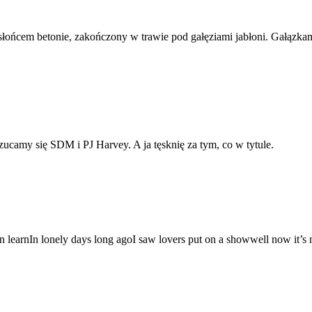
ońcem betonie, zakończony w trawie pod gałęziami jabłoni. Gałązkami
zucamy się SDM i PJ Harvey. A ja tęsknię za tym, co w tytule.
 learnIn lonely days long agoI saw lovers put on a showwell now it’s 