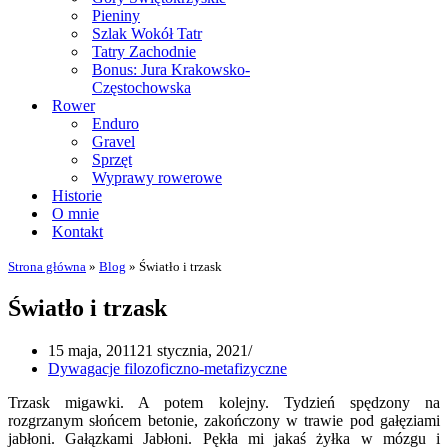
Pieniny
Szlak Wokół Tatr
Tatry Zachodnie
Bonus: Jura Krakowsko-
Częstochowska
Rower
Enduro
Gravel
Sprzęt
Wyprawy rowerowe
Historie
O mnie
Kontakt
Strona główna
»
Blog
»
Światło i trzask
Światło i trzask
15 maja, 2011
21 stycznia, 2021
Dywagacje filozoficzno-metafizyczne
Trzask migawki. A potem kolejny. Tydzień spędzony na
rozgrzanym słońcem betonie, zakończony w trawie pod gałęziami
jabłoni. Gałązkami Jabłoni. Pękła mi jakaś żyłka w mózgu i