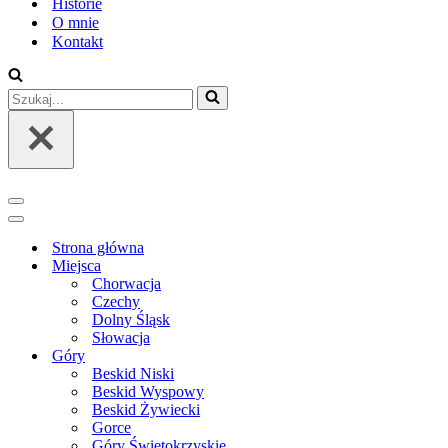
Historie
O mnie
Kontakt
Szukaj...
Menu
nawigacji
Menu
nawigacji
Strona główna
Miejsca
Chorwacja
Czechy
Dolny Śląsk
Słowacja
Góry
Beskid Niski
Beskid Wyspowy
Beskid Żywiecki
Gorce
Góry Świętokrzyskie