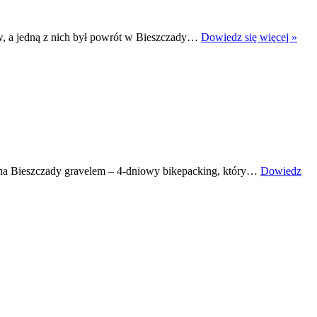
Bies
aw, a jedną z nich był powrót w Bieszczady…
Dowiedz się więcej »
grav
–
3
krót
tras
ł na Bieszczady gravelem – 4-dniowy bikepacking, który…
Dowiedz