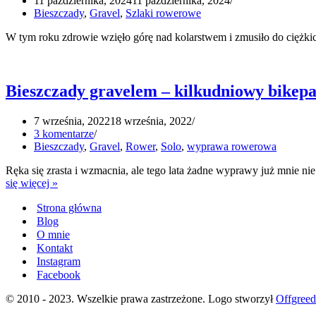
11 października, 2024
11 października, 2024
Bieszczady
,
Gravel
,
Szlaki rowerowe
W tym roku zdrowie wzięło górę nad kolarstwem i zmusiło do ciężki
Bieszczady gravelem – kilkudniowy bikep
7 września, 2022
18 września, 2022
3 komentarze
Bieszczady
,
Gravel
,
Rower
,
Solo
,
wyprawa rowerowa
Ręka się zrasta i wzmacnia, ale tego lata żadne wyprawy już mnie
Bieszczady
się więcej »
gravelem
Strona główna
–
kilkudniowy
Blog
bikepacking
O mnie
na
Kontakt
Podkarpaciu
Instagram
Facebook
© 2010 - 2023. Wszelkie prawa zastrzeżone. Logo stworzył
Offgree