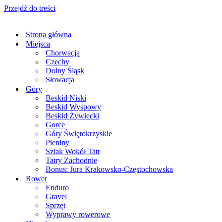
Przejdź do treści
Strona główna
Miejsca
Chorwacja
Czechy
Dolny Śląsk
Słowacja
Góry
Beskid Niski
Beskid Wyspowy
Beskid Żywiecki
Gorce
Góry Świętokrzyskie
Pieniny
Szlak Wokół Tatr
Tatry Zachodnie
Bonus: Jura Krakowsko-Częstochowska
Rower
Enduro
Gravel
Sprzęt
Wyprawy rowerowe