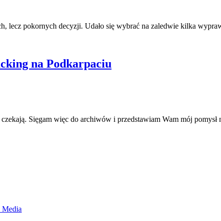
ch, lecz pokornych decyzji. Udało się wybrać na zaledwie kilka wypr
acking na Podkarpaciu
 nie czekają. Sięgam więc do archiwów i przedstawiam Wam mój pomys
d Media