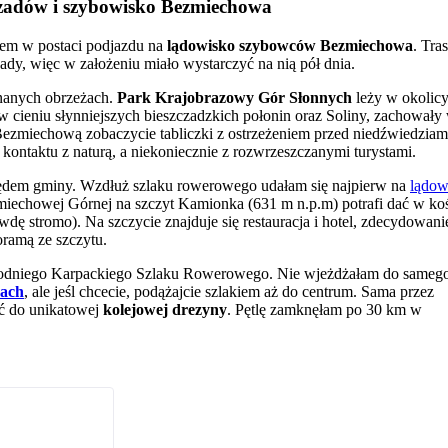
czadów i szybowisko Bezmiechowa
ntem w postaci podjazdu na
lądowisko szybowców Bezmiechowa
. Tras
dy, więc w założeniu miało wystarczyć na nią pół dnia.
znanych obrzeżach.
Park Krajobrazowy Gór Słonnych
leży w okolic
cieniu słynniejszych bieszczadzkich połonin oraz Soliny, zachowały
 Bezmiechową zobaczycie tabliczki z ostrzeżeniem przed niedźwiedziam
ontaktu z naturą, a niekoniecznie z rozwrzeszczanymi turystami.
ędem gminy. Wzdłuż szlaku rowerowego udałam się najpierw na
lądow
miechowej Górnej na szczyt Kamionka (631 m n.p.m) potrafi dać w ko
wdę stromo). Na szczycie znajduje się restauracja i hotel, zdecydowani
ramą ze szczytu.
hodniego Karpackiego Szlaku Rowerowego. Nie wjeżdżałam do sameg
dach
, ale jeśl chcecie, podążajcie szlakiem aż do centrum. Sama przez
ć do unikatowej
kolejowej drezyny
. Pętlę zamknęłam po 30 km w