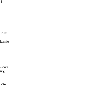
 i
borem
dzanie
utrowe
twy,
 bez