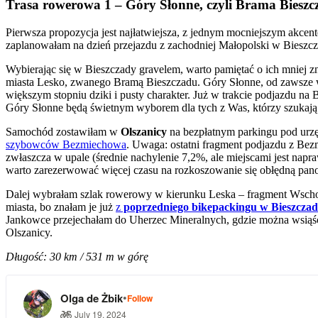
Trasa rowerowa 1 – Góry Słonne, czyli Brama Biesz
Pierwsza propozycja jest najłatwiejsza, z jednym mocniejszym akce
zaplanowałam na dzień przejazdu z zachodniej Małopolski w Bieszcza
Wybierając się w Bieszczady gravelem, warto pamiętać o ich mniej 
miasta Lesko, zwanego Bramą Bieszczadu. Góry Słonne, od zawsze w 
większym stopniu dziki i pusty charakter. Już w trakcie podjazdu na
Góry Słonne będą świetnym wyborem dla tych z Was, którzy szukają k
Samochód zostawiłam w
Olszanicy
na bezpłatnym parkingu pod urz
szybowców Bezmiechowa
. Uwaga: ostatni fragment podjazdu z Bez
zwłaszcza w upale (średnie nachylenie 7,2%, ale miejscami jest napra
warto zarezerwować więcej czasu na rozkoszowanie się obłędną pano
Dalej wybrałam szlak rowerowy w kierunku Leska – fragment Wsc
miasta, bo znałam je już
z
poprzedniego bikepackingu w Bieszcza
Jankowce przejechałam do Uherzec Mineralnych, gdzie można wsiąś
Olszanicy.
Długość: 30 km / 531 m w górę