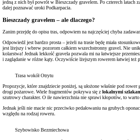
jedną z nich był powrót w Bieszczady gravelem. Po czterech latach 
dalej poznawać uroki Podkarpacia.
Bieszczady gravelem – ale dlaczego?
Zanim przejdę do opisu tras, odpowiem na najczęściej chyba zadawa
Odpowiedź jest bardzo prosta – jeżeli na trasie będę miała stosunk
jest lżejszy i wbrew pozorom całkiem wszechstronny gravel. Nie unik
kolarstwa! Jednak lekkość gravela pozwala mi na łatwiejsze przemie
i zaglądanie w różne kąty. Oczywiście lżejszym rowerem łatwiej też p
Trasa wokół Otrytu
Propozycje, które znajdziecie poniżej, są ułożone właśnie pod rower
drogi pożarowe. Wiele fragmentów pokrywa się z
lokalnymi szlaka
szutrowy charakter. O ile nawierzchnia nie sprawi kłopotów, to wart
Jednak jeśli nie macie nic przeciwko pedałowaniu na grubych oponach 
względu na rodzaj roweru.
Szybowisko Bezmiechowa