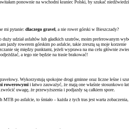
zawitałam ponownie na wschodni kraniec Polski, by szukać niedźwiedzi
ne mi pytanie:
dlaczego gravel
, a nie rower górski w Bieszczady?
owo duży udział asfaltów lub gładkich szutrów, moim preferowanym wy
am jazdy rowerem górskim po asfalcie, takie zresztą są moje korzenie
szczanie się między punktami, jeżeli wyprawa na ma celu głównie zwie
odjeżdżać, a tego nie będzie na trasie brakować!
 gravelowy. Wykorzystują spokojne drogi gminne oraz liczne leśne i sz
mi rowerowymi
i łatwo zauważyć, że mają one właśnie stosunkowo ła
o zwrócić uwagę, że przewyższenia i podjazdy są całkiem spore.
MTB po asfalcie, to śmiało – każda z tych tras jest warta zobaczenia,