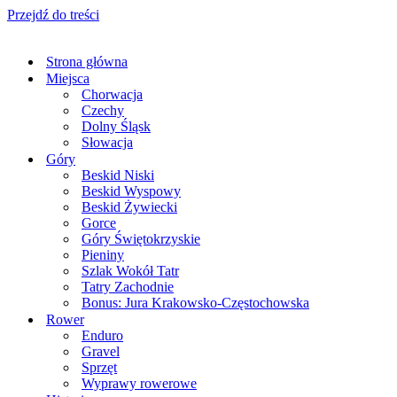
Przejdź do treści
Strona główna
Miejsca
Chorwacja
Czechy
Dolny Śląsk
Słowacja
Góry
Beskid Niski
Beskid Wyspowy
Beskid Żywiecki
Gorce
Góry Świętokrzyskie
Pieniny
Szlak Wokół Tatr
Tatry Zachodnie
Bonus: Jura Krakowsko-Częstochowska
Rower
Enduro
Gravel
Sprzęt
Wyprawy rowerowe