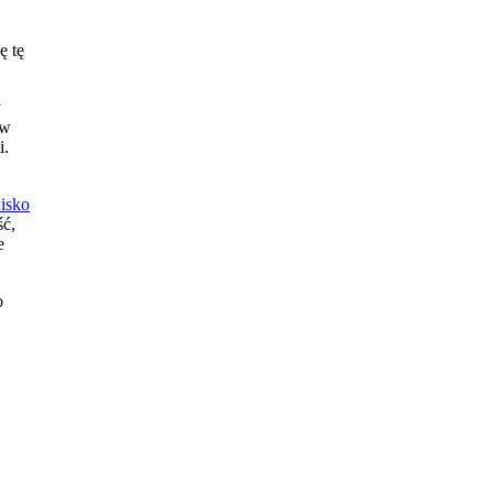
ę tę
y
 w
i.
isko
ść,
e
o