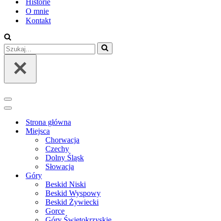
Historie
O mnie
Kontakt
Szukaj...
Menu
nawigacji
Menu
nawigacji
Strona główna
Miejsca
Chorwacja
Czechy
Dolny Śląsk
Słowacja
Góry
Beskid Niski
Beskid Wyspowy
Beskid Żywiecki
Gorce
Góry Świętokrzyskie