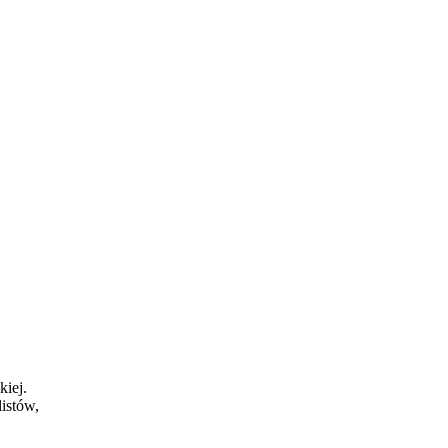
kiej.
listów,