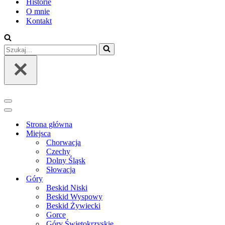
Historie
O mnie
Kontakt
Szukaj...
Menu
nawigacji
Menu
nawigacji
Strona główna
Miejsca
Chorwacja
Czechy
Dolny Śląsk
Słowacja
Góry
Beskid Niski
Beskid Wyspowy
Beskid Żywiecki
Gorce
Góry Świętokrzyskie