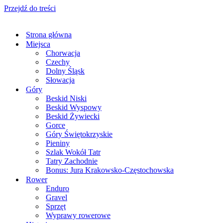
Przejdź do treści
Strona główna
Miejsca
Chorwacja
Czechy
Dolny Śląsk
Słowacja
Góry
Beskid Niski
Beskid Wyspowy
Beskid Żywiecki
Gorce
Góry Świętokrzyskie
Pieniny
Szlak Wokół Tatr
Tatry Zachodnie
Bonus: Jura Krakowsko-Częstochowska
Rower
Enduro
Gravel
Sprzęt
Wyprawy rowerowe