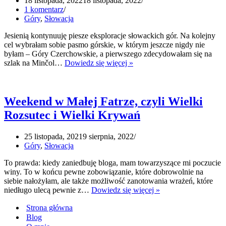
18 listopada, 2022
18 listopada, 2022
1 komentarz
Góry
,
Słowacja
Jesienią kontynuuję piesze eksploracje słowackich gór. Na kolejny
cel wybrałam sobie pasmo górskie, w którym jeszcze nigdy nie
byłam – Góry Czerchowskie, a pierwszego zdecydowałam się na
Szlak
szlak na Minčol…
Dowiedz się więcej »
na
Minčol
z
Kamenicy
Weekend w Małej Fatrze, czyli Wielki
Rozsutec i Wielki Krywań
25 listopada, 2021
9 sierpnia, 2022
Góry
,
Słowacja
To prawda: kiedy zaniedbuję bloga, mam towarzyszące mi poczucie
winy. To w końcu pewne zobowiązanie, które dobrowolnie na
siebie nałożyłam, ale także możliwość zanotowania wrażeń, które
Weekend
niedługo ulecą pewnie z…
Dowiedz się więcej »
w
Strona główna
Małej
Fatrze,
Blog
czyli