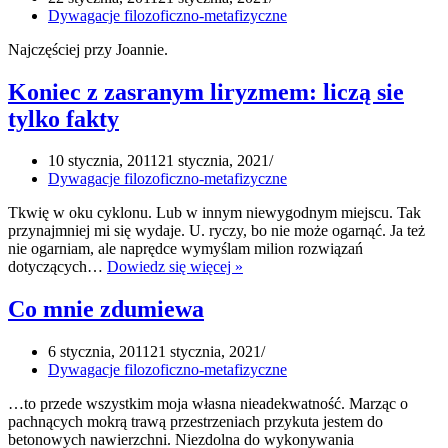
Dywagacje filozoficzno-metafizyczne
Najczęściej przy Joannie.
Koniec z zasranym liryzmem: liczą sie
tylko fakty
10 stycznia, 2011
21 stycznia, 2021
Dywagacje filozoficzno-metafizyczne
Tkwię w oku cyklonu. Lub w innym niewygodnym miejscu. Tak
przynajmniej mi się wydaje. U. ryczy, bo nie może ogarnąć. Ja też
nie ogarniam, ale naprędce wymyślam milion rozwiązań
Koniec
dotyczących…
Dowiedz się więcej »
z
zasranym
Co mnie zdumiewa
liryzmem:
liczą
6 stycznia, 2011
21 stycznia, 2021
sie
Dywagacje filozoficzno-metafizyczne
tylko
fakty
…to przede wszystkim moja własna nieadekwatność. Marząc o
pachnących mokrą trawą przestrzeniach przykuta jestem do
betonowych nawierzchni. Niezdolna do wykonywania