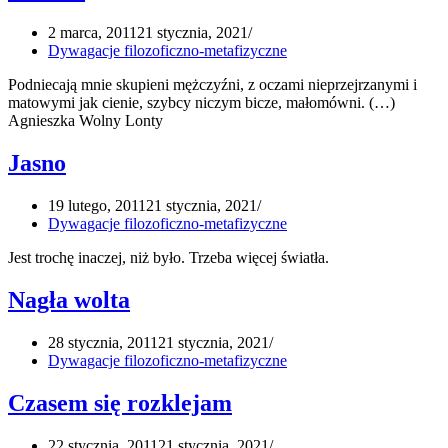
2 marca, 2011
21 stycznia, 2021
Dywagacje filozoficzno-metafizyczne
Podniecają mnie skupieni mężczyźni, z oczami nieprzejrzanymi i
matowymi jak cienie, szybcy niczym bicze, małomówni. (…)
Agnieszka Wolny Lonty
Jasno
19 lutego, 2011
21 stycznia, 2021
Dywagacje filozoficzno-metafizyczne
Jest trochę inaczej, niż było. Trzeba więcej światła.
Nagła wolta
28 stycznia, 2011
21 stycznia, 2021
Dywagacje filozoficzno-metafizyczne
Czasem się rozklejam
22 stycznia, 2011
21 stycznia, 2021