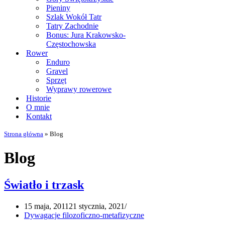
Pieniny
Szlak Wokół Tatr
Tatry Zachodnie
Bonus: Jura Krakowsko-
Częstochowska
Rower
Enduro
Gravel
Sprzęt
Wyprawy rowerowe
Historie
O mnie
Kontakt
Strona główna
»
Blog
Blog
Światło i trzask
15 maja, 2011
21 stycznia, 2021
Dywagacje filozoficzno-metafizyczne