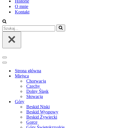
Historie
O mnie
Kontakt
Szukaj...
Menu
nawigacji
Menu
nawigacji
Strona główna
Miejsca
Chorwacja
Czechy
Dolny Śląsk
Słowacja
Góry
Beskid Niski
Beskid Wyspowy
Beskid Żywiecki
Gorce
Góry Świętokrzyskie