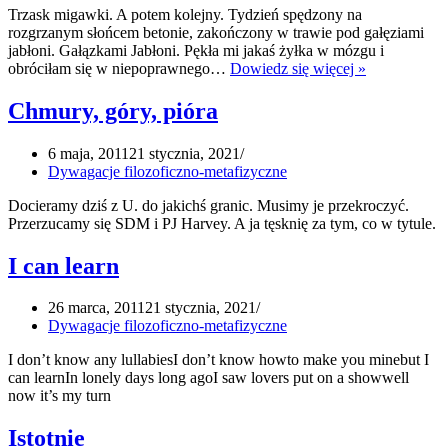
Trzask migawki. A potem kolejny. Tydzień spędzony na
rozgrzanym słońcem betonie, zakończony w trawie pod gałęziami
jabłoni. Gałązkami Jabłoni. Pękła mi jakaś żyłka w mózgu i
Światło
obróciłam się w niepoprawnego…
Dowiedz się więcej »
i
trzask
Chmury, góry, pióra
6 maja, 2011
21 stycznia, 2021
Dywagacje filozoficzno-metafizyczne
Docieramy dziś z U. do jakichś granic. Musimy je przekroczyć.
Przerzucamy się SDM i PJ Harvey. A ja tęsknię za tym, co w tytule.
I can learn
26 marca, 2011
21 stycznia, 2021
Dywagacje filozoficzno-metafizyczne
I don’t know any lullabiesI don’t know howto make you minebut I
can learnIn lonely days long agoI saw lovers put on a showwell
now it’s my turn
Istotnie