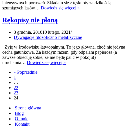
intensywnych poruszeń. Składam się z tęsknoty za dzikością
Co
szumiących lasów…
Dowiedz się więcej »
mnie
zdumiewa
Rękopisy nie płoną
3 grudnia, 2010
10 lutego, 2021
Dywagacje filozoficzno-metafizyczne
Żyję w środowisku łatwopalnym. To jego główna, choć nie jedyna
cecha gatunkowa. Za każdym razem, gdy odpalam papierosa (a
zawsze obiecuję sobie, że nie będę palić w pokoju!)
Rękopisy
uruchamia…
Dowiedz się więcej »
nie
« Poprzednie
płoną
1
…
22
23
24
Strona główna
Blog
O mnie
Kontakt