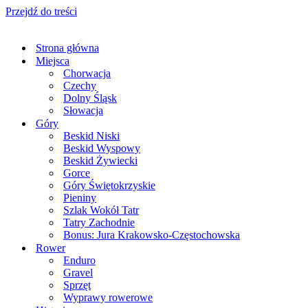
Przejdź do treści
Strona główna
Miejsca
Chorwacja
Czechy
Dolny Śląsk
Słowacja
Góry
Beskid Niski
Beskid Wyspowy
Beskid Żywiecki
Gorce
Góry Świętokrzyskie
Pieniny
Szlak Wokół Tatr
Tatry Zachodnie
Bonus: Jura Krakowsko-Częstochowska
Rower
Enduro
Gravel
Sprzęt
Wyprawy rowerowe