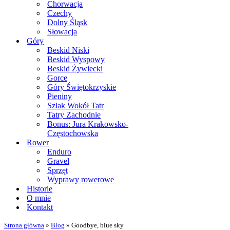
Chorwacja
Czechy
Dolny Śląsk
Słowacja
Góry
Beskid Niski
Beskid Wyspowy
Beskid Żywiecki
Gorce
Góry Świętokrzyskie
Pieniny
Szlak Wokół Tatr
Tatry Zachodnie
Bonus: Jura Krakowsko-
Częstochowska
Rower
Enduro
Gravel
Sprzęt
Wyprawy rowerowe
Historie
O mnie
Kontakt
Strona główna
»
Blog
»
Goodbye, blue sky