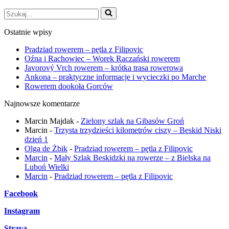
Szukaj...
Ostatnie wpisy
Pradziad rowerem – pętla z Filipovic
Oźna i Rachowiec – Worek Raczański rowerem
Javorový Vrch rowerem – krótka trasa rowerowa
Ankona – praktyczne informacje i wycieczki po Marche
Rowerem dookoła Gorców
Najnowsze komentarze
Marcin Majdak
-
Zielony szlak na Gibasów Groń
Marcin
-
Trzysta trzydzieści kilometrów ciszy – Beskid Niski
dzień 1
Olga de Żbik
-
Pradziad rowerem – pętla z Filipovic
Marcin
-
Mały Szlak Beskidzki na rowerze – z Bielska na
Luboń Wielki
Marcin
-
Pradziad rowerem – pętla z Filipovic
Facebook
Instagram
Strava