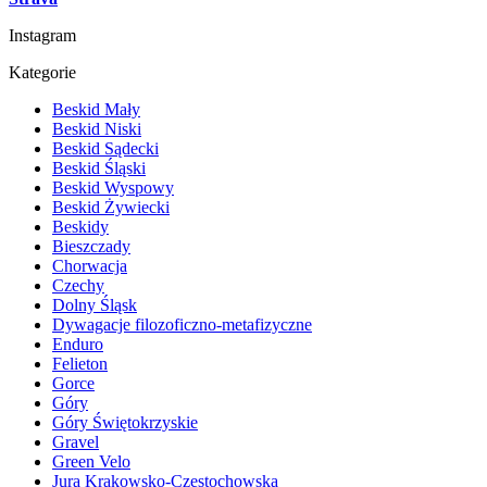
Instagram
Kategorie
Beskid Mały
Beskid Niski
Beskid Sądecki
Beskid Śląski
Beskid Wyspowy
Beskid Żywiecki
Beskidy
Bieszczady
Chorwacja
Czechy
Dolny Śląsk
Dywagacje filozoficzno-metafizyczne
Enduro
Felieton
Gorce
Góry
Góry Świętokrzyskie
Gravel
Green Velo
Jura Krakowsko-Częstochowska