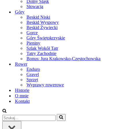
Dolny Śląsk
Słowacja
Góry
Beskid Niski
Beskid Wyspowy
Beskid Żywiecki
Gorce
Góry Świętokrzyskie
Pieniny
Szlak Wokół Tatr
Tatry Zachodnie
Bonus: Jura Krakowsko-Częstochowska
Rower
Enduro
Gravel
Sprzęt
Wyprawy rowerowe
Historie
O mnie
Kontakt
Szukaj...