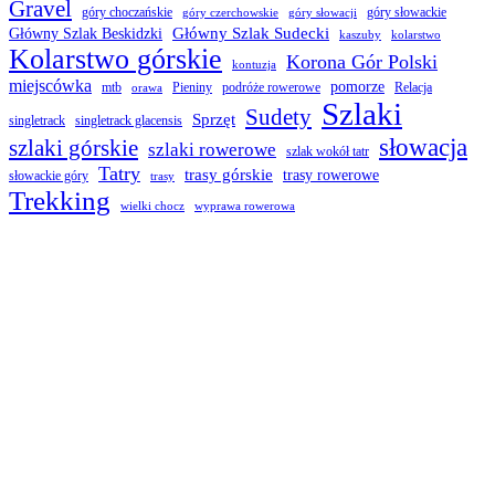
Gravel
góry choczańskie
góry słowackie
góry czerchowskie
góry słowacji
Główny Szlak Sudecki
Główny Szlak Beskidzki
kaszuby
kolarstwo
Kolarstwo górskie
Korona Gór Polski
kontuzja
miejscówka
pomorze
mtb
Pieniny
podróże rowerowe
Relacja
orawa
Szlaki
Sudety
Sprzęt
singletrack
singletrack glacensis
słowacja
szlaki górskie
szlaki rowerowe
szlak wokół tatr
Tatry
trasy górskie
trasy rowerowe
słowackie góry
trasy
Trekking
wielki chocz
wyprawa rowerowa