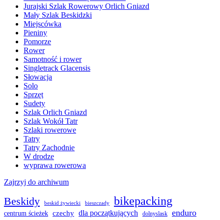
Jurajski Szlak Rowerowy Orlich Gniazd
Mały Szlak Beskidzki
Miejscówka
Pieniny
Pomorze
Rower
Samotność i rower
Singletrack Glacensis
Słowacja
Solo
Sprzęt
Sudety
Szlak Orlich Gniazd
Szlak Wokół Tatr
Szlaki rowerowe
Tatry
Tatry Zachodnie
W drodze
wyprawa rowerowa
Zajrzyj do archiwum
bikepacking
Beskidy
beskid żywiecki
bieszczady
enduro
dla początkujących
czechy
centrum ścieżek
dolnyslask