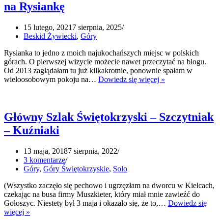
na Rysiankę
dla
sybarytów
15 lutego, 2021
7 sierpnia, 2025
Beskid Żywiecki
,
Góry
Rysianka to jedno z moich najukochańszych miejsc w polskich
górach. O pierwszej wizycie możecie nawet przeczytać na blogu.
Od 2013 zaglądałam tu już kilkakrotnie, ponownie spałam w
Żabnica
wieloosobowym pokoju na…
Dowiedz się więcej »
Pętla,
czyli
najpiękniejszy
szlak
Główny Szlak Świętokrzyski – Szczytniak
na
– Kuźniaki
Rysiankę
13 maja, 2018
7 sierpnia, 2022
3 komentarze
Góry
,
Góry Świętokrzyskie
,
Solo
(Wszystko zaczęło się pechowo i ugrzęzłam na dworcu w Kielcach,
czekając na busa firmy Muszkieter, który miał mnie zawieźć do
Gołoszyc. Niestety był 3 maja i okazało się, że to,…
Dowiedz się
Główny
więcej »