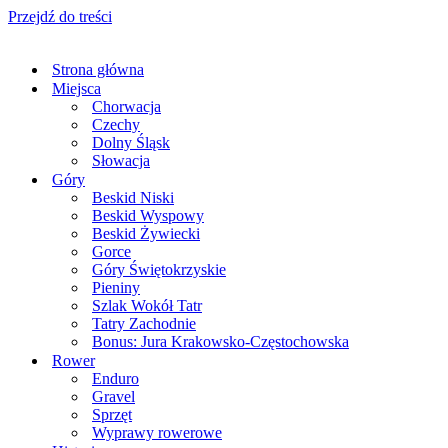
Przejdź do treści
Strona główna
Miejsca
Chorwacja
Czechy
Dolny Śląsk
Słowacja
Góry
Beskid Niski
Beskid Wyspowy
Beskid Żywiecki
Gorce
Góry Świętokrzyskie
Pieniny
Szlak Wokół Tatr
Tatry Zachodnie
Bonus: Jura Krakowsko-Częstochowska
Rower
Enduro
Gravel
Sprzęt
Wyprawy rowerowe