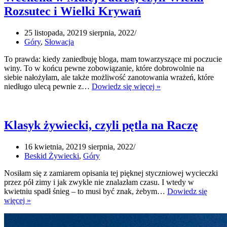
Rozsutec i Wielki Krywań
25 listopada, 2021
9 sierpnia, 2022
Góry
,
Słowacja
To prawda: kiedy zaniedbuję bloga, mam towarzyszące mi poczucie
winy. To w końcu pewne zobowiązanie, które dobrowolnie na
siebie nałożyłam, ale także możliwość zanotowania wrażeń, które
Weekend
niedługo ulecą pewnie z…
Dowiedz się więcej »
w
Małej
Fatrze,
czyli
Klasyk żywiecki, czyli pętla na Raczę
Wielki
Rozsutec
16 kwietnia, 2021
9 sierpnia, 2022
i
Beskid Żywiecki
,
Góry
Wielki
Krywań
Nosiłam się z zamiarem opisania tej pięknej styczniowej wycieczki
przez pół zimy i jak zwykle nie znalazłam czasu. I wtedy w
kwietniu spadł śnieg – to musi być znak, żebym…
Dowiedz się
Klasyk
więcej »
żywiecki,
czyli