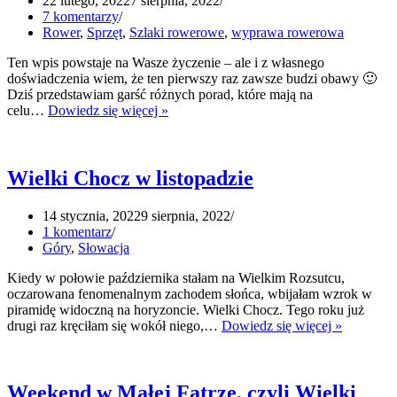
22 lutego, 2022
7 sierpnia, 2022
7 komentarzy
Rower
,
Sprzęt
,
Szlaki rowerowe
,
wyprawa rowerowa
Ten wpis powstaje na Wasze życzenie – ale i z własnego
doświadczenia wiem, że ten pierwszy raz zawsze budzi obawy 🙂
Dziś przedstawiam garść różnych porad, które mają na
Jak
celu…
Dowiedz się więcej »
podróżować
pociągiem
z
rowerem
Wielki Chocz w listopadzie
14 stycznia, 2022
9 sierpnia, 2022
1 komentarz
Góry
,
Słowacja
Kiedy w połowie października stałam na Wielkim Rozsutcu,
oczarowana fenomenalnym zachodem słońca, wbijałam wzrok w
piramidę widoczną na horyzoncie. Wielki Chocz. Tego roku już
Wielki
drugi raz kręciłam się wokół niego,…
Dowiedz się więcej »
Chocz
w
listopadzi
Weekend w Małej Fatrze, czyli Wielki