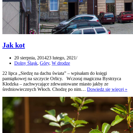
Jak kot
20 sierpnia, 2014
23 lutego, 2021
Dolny Śląsk
,
Góry
,
W drodze
22 lipca „Siedzę na dachu świata” – wpisałam do księgi
pamiątkowej na szczycie Orlicy. Wczoraj magiczna Bystrzyca
Kłodzka – zachwycające zdewastowane miasto jakby ze
Ja
średniowiecznych Włoch. Chodzę po nim…
Dowiedz się więcej »
kot