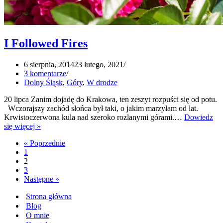
I Followed Fires
6 sierpnia, 2014
23 lutego, 2021
3 komentarze
Dolny Śląsk
,
Góry
,
W drodze
20 lipca Zanim dojadę do Krakowa, ten zeszyt rozpuści się od potu.
Wczorajszy zachód słońca był taki, o jakim marzyłam od lat.
Krwistoczerwona kula nad szeroko rozlanymi górami.…
Dowiedz
I
się więcej »
Followed
« Poprzednie
Fires
1
2
3
Następne »
Strona główna
Blog
O mnie