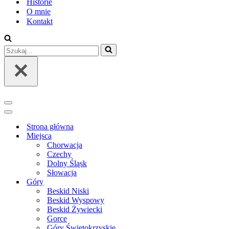
Historie
O mnie
Kontakt
Szukaj...
Menu
nawigacji
Menu
nawigacji
Strona główna
Miejsca
Chorwacja
Czechy
Dolny Śląsk
Słowacja
Góry
Beskid Niski
Beskid Wyspowy
Beskid Żywiecki
Gorce
Góry Świętokrzyskie