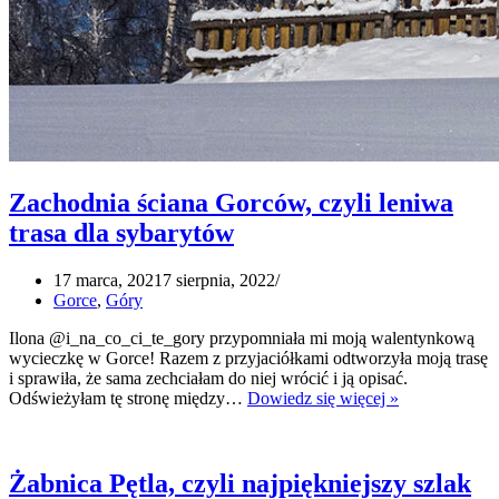
Zachodnia ściana Gorców, czyli leniwa
trasa dla sybarytów
17 marca, 2021
7 sierpnia, 2022
Gorce
,
Góry
Ilona @i_na_co_ci_te_gory przypomniała mi moją walentynkową
wycieczkę w Gorce! Razem z przyjaciółkami odtworzyła moją trasę
i sprawiła, że sama zechciałam do niej wrócić i ją opisać.
Zachodnia
Odświeżyłam tę stronę między…
Dowiedz się więcej »
ściana
Gorców,
czyli
leniwa
Żabnica Pętla, czyli najpiękniejszy szlak
trasa