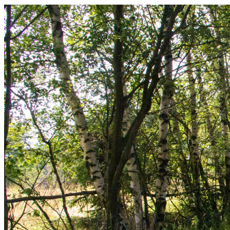
Szlak
Świętokrzyski
–
Szczytniak
–
Kuźniaki