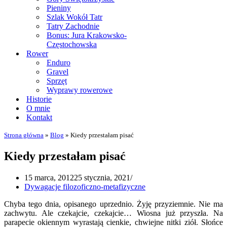
Pieniny
Szlak Wokół Tatr
Tatry Zachodnie
Bonus: Jura Krakowsko-
Częstochowska
Rower
Enduro
Gravel
Sprzęt
Wyprawy rowerowe
Historie
O mnie
Kontakt
Strona główna
»
Blog
»
Kiedy przestałam pisać
Kiedy przestałam pisać
15 marca, 2012
25 stycznia, 2021
Dywagacje filozoficzno-metafizyczne
Chyba tego dnia, opisanego uprzednio. Żyję przyziemnie. Nie ma
zachwytu. Ale czekajcie, czekajcie… Wiosna już przyszła. Na
parapecie okiennym wyrastają cienkie, chwiejne nitki ziół. Słońce