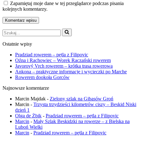
Zapamiętaj moje dane w tej przeglądarce podczas pisania
kolejnych komentarzy.
Szukaj...
Ostatnie wpisy
Pradziad rowerem – pętla z Filipovic
Oźna i Rachowiec – Worek Raczański rowerem
Javorový Vrch rowerem – krótka trasa rowerowa
Ankona – praktyczne informacje i wycieczki po Marche
Rowerem dookoła Gorców
Najnowsze komentarze
Marcin Majdak
-
Zielony szlak na Gibasów Groń
Marcin
-
Trzysta trzydzieści kilometrów ciszy – Beskid Niski
dzień 1
Olga de Żbik
-
Pradziad rowerem – pętla z Filipovic
Marcin
-
Mały Szlak Beskidzki na rowerze – z Bielska na
Luboń Wielki
Marcin
-
Pradziad rowerem – pętla z Filipovic