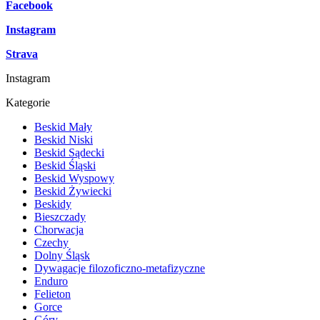
Facebook
Instagram
Strava
Instagram
Kategorie
Beskid Mały
Beskid Niski
Beskid Sądecki
Beskid Śląski
Beskid Wyspowy
Beskid Żywiecki
Beskidy
Bieszczady
Chorwacja
Czechy
Dolny Śląsk
Dywagacje filozoficzno-metafizyczne
Enduro
Felieton
Gorce
Góry