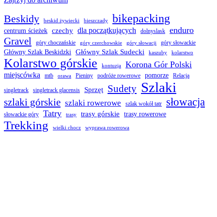
bikepacking
Beskidy
beskid żywiecki
bieszczady
enduro
dla początkujących
czechy
centrum ścieżek
dolnyslask
Gravel
góry choczańskie
góry słowackie
góry czerchowskie
góry słowacji
Główny Szlak Sudecki
Główny Szlak Beskidzki
kaszuby
kolarstwo
Kolarstwo górskie
Korona Gór Polski
kontuzja
miejscówka
pomorze
mtb
Pieniny
podróże rowerowe
Relacja
orawa
Szlaki
Sudety
Sprzęt
singletrack
singletrack glacensis
słowacja
szlaki górskie
szlaki rowerowe
szlak wokół tatr
Tatry
trasy górskie
trasy rowerowe
słowackie góry
trasy
Trekking
wielki chocz
wyprawa rowerowa