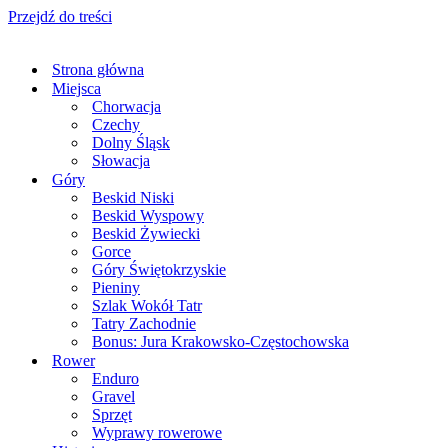
Przejdź do treści
Strona główna
Miejsca
Chorwacja
Czechy
Dolny Śląsk
Słowacja
Góry
Beskid Niski
Beskid Wyspowy
Beskid Żywiecki
Gorce
Góry Świętokrzyskie
Pieniny
Szlak Wokół Tatr
Tatry Zachodnie
Bonus: Jura Krakowsko-Częstochowska
Rower
Enduro
Gravel
Sprzęt
Wyprawy rowerowe