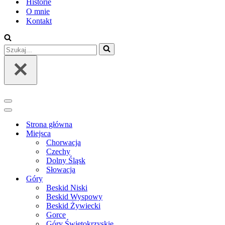
Historie
O mnie
Kontakt
Szukaj...
Menu
nawigacji
Menu
nawigacji
Strona główna
Miejsca
Chorwacja
Czechy
Dolny Śląsk
Słowacja
Góry
Beskid Niski
Beskid Wyspowy
Beskid Żywiecki
Gorce
Góry Świętokrzyskie