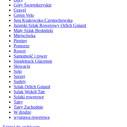
Góry Świętokrzyskie
Gravel
Green Velo
Jura Krakowsko-Częstochowska
Jurajski Szlak Rowerowy Orlich Gniazd
Mały Szlak Beskidzki
Miejscówka
Pieniny
Pomorze
Rower
Samotność i rower
Singletrack Glacensis
Słowacja
Solo
Sprzęt
Sudety
Szlak Orlich Gniazd
Szlak Wokół Tatr
Szlaki rowerowe
Tatry
Tatry Zachodnie
W drodze
wyprawa rowerowa
Zajrzyj do archiwum