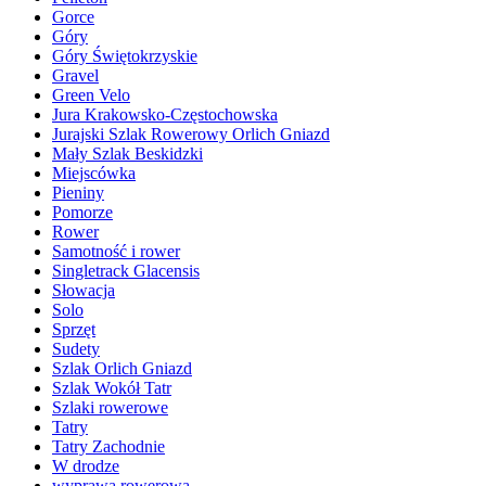
Gorce
Góry
Góry Świętokrzyskie
Gravel
Green Velo
Jura Krakowsko-Częstochowska
Jurajski Szlak Rowerowy Orlich Gniazd
Mały Szlak Beskidzki
Miejscówka
Pieniny
Pomorze
Rower
Samotność i rower
Singletrack Glacensis
Słowacja
Solo
Sprzęt
Sudety
Szlak Orlich Gniazd
Szlak Wokół Tatr
Szlaki rowerowe
Tatry
Tatry Zachodnie
W drodze
wyprawa rowerowa