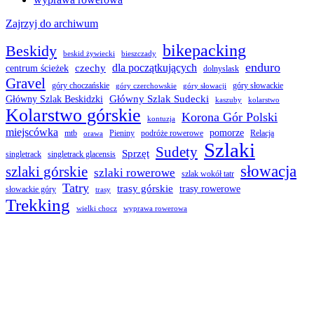
Zajrzyj do archiwum
bikepacking
Beskidy
beskid żywiecki
bieszczady
enduro
dla początkujących
czechy
centrum ścieżek
dolnyslask
Gravel
góry choczańskie
góry słowackie
góry czerchowskie
góry słowacji
Główny Szlak Sudecki
Główny Szlak Beskidzki
kaszuby
kolarstwo
Kolarstwo górskie
Korona Gór Polski
kontuzja
miejscówka
pomorze
mtb
Pieniny
podróże rowerowe
Relacja
orawa
Szlaki
Sudety
Sprzęt
singletrack
singletrack glacensis
słowacja
szlaki górskie
szlaki rowerowe
szlak wokół tatr
Tatry
trasy górskie
trasy rowerowe
słowackie góry
trasy
Trekking
wielki chocz
wyprawa rowerowa