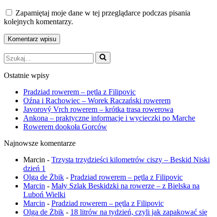
Zapamiętaj moje dane w tej przeglądarce podczas pisania
kolejnych komentarzy.
Szukaj...
Ostatnie wpisy
Pradziad rowerem – pętla z Filipovic
Oźna i Rachowiec – Worek Raczański rowerem
Javorový Vrch rowerem – krótka trasa rowerowa
Ankona – praktyczne informacje i wycieczki po Marche
Rowerem dookoła Gorców
Najnowsze komentarze
Marcin
-
Trzysta trzydzieści kilometrów ciszy – Beskid Niski
dzień 1
Olga de Żbik
-
Pradziad rowerem – pętla z Filipovic
Marcin
-
Mały Szlak Beskidzki na rowerze – z Bielska na
Luboń Wielki
Marcin
-
Pradziad rowerem – pętla z Filipovic
Olga de Żbik
-
18 litrów na tydzień, czyli jak zapakować się