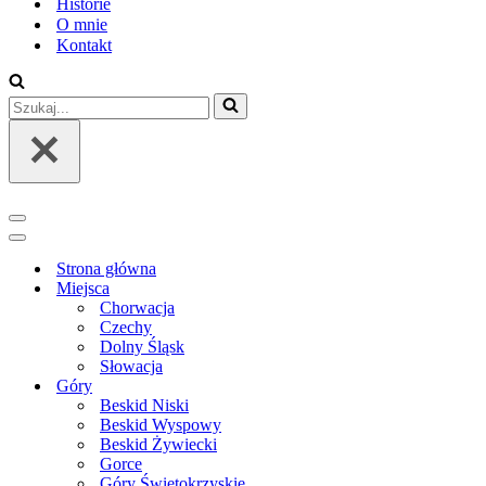
Historie
O mnie
Kontakt
Szukaj...
Menu
nawigacji
Menu
nawigacji
Strona główna
Miejsca
Chorwacja
Czechy
Dolny Śląsk
Słowacja
Góry
Beskid Niski
Beskid Wyspowy
Beskid Żywiecki
Gorce
Góry Świętokrzyskie