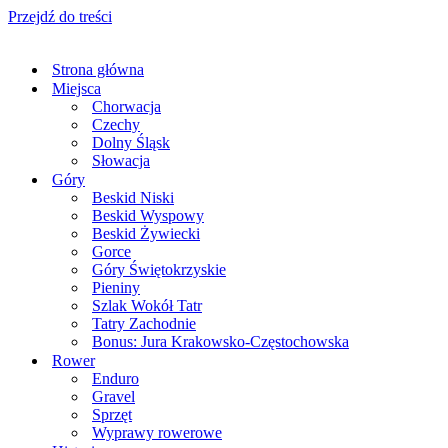
Przejdź do treści
Strona główna
Miejsca
Chorwacja
Czechy
Dolny Śląsk
Słowacja
Góry
Beskid Niski
Beskid Wyspowy
Beskid Żywiecki
Gorce
Góry Świętokrzyskie
Pieniny
Szlak Wokół Tatr
Tatry Zachodnie
Bonus: Jura Krakowsko-Częstochowska
Rower
Enduro
Gravel
Sprzęt
Wyprawy rowerowe