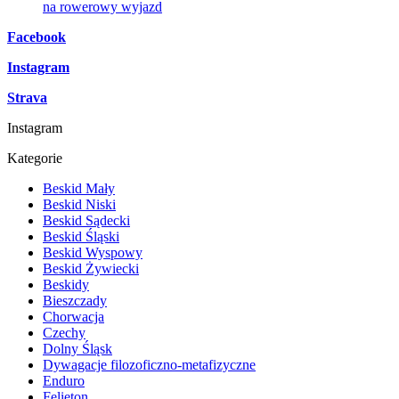
na rowerowy wyjazd
Facebook
Instagram
Strava
Instagram
Kategorie
Beskid Mały
Beskid Niski
Beskid Sądecki
Beskid Śląski
Beskid Wyspowy
Beskid Żywiecki
Beskidy
Bieszczady
Chorwacja
Czechy
Dolny Śląsk
Dywagacje filozoficzno-metafizyczne
Enduro
Felieton