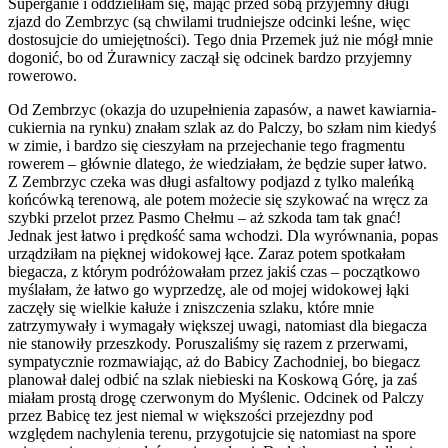
Superganie i oddzieliłam się, mając przed sobą przyjemny długi
zjazd do Zembrzyc (są chwilami trudniejsze odcinki leśne, więc
dostosujcie do umiejętności). Tego dnia Przemek już nie mógł mnie
dogonić, bo od Żurawnicy zaczął się odcinek bardzo przyjemny
rowerowo.
Od Zembrzyc (okazja do uzupełnienia zapasów, a nawet kawiarnia-
cukiernia na rynku) znałam szlak az do Palczy, bo szłam nim kiedyś
w zimie, i bardzo się cieszyłam na przejechanie tego fragmentu
rowerem – głównie dlatego, że wiedziałam, że będzie super łatwo.
Z Zembrzyc czeka was długi asfaltowy podjazd z tylko maleńką
końcówką terenową, ale potem możecie się szykować na wręcz za
szybki przelot przez Pasmo Chełmu – aż szkoda tam tak gnać!
Jednak jest łatwo i prędkość sama wchodzi. Dla wyrównania, popas
urządziłam na pięknej widokowej łące. Zaraz potem spotkałam
biegacza, z którym podróżowałam przez jakiś czas – początkowo
myślałam, że łatwo go wyprzedzę, ale od mojej widokowej łąki
zaczęły się wielkie kałuże i zniszczenia szlaku, które mnie
zatrzymywały i wymagały większej uwagi, natomiast dla biegacza
nie stanowiły przeszkody. Poruszaliśmy się razem z przerwami,
sympatycznie rozmawiając, aż do Babicy Zachodniej, bo biegacz
planował dalej odbić na szlak niebieski na Koskową Górę, ja zaś
miałam prostą drogę czerwonym do Myślenic. Odcinek od Palczy
przez Babicę tez jest niemal w większości przejezdny pod
względem nachylenia terenu, przygotujcie się natomiast na spore