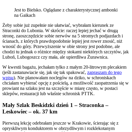
Jest to Bielsko. Oglądane z charakterystycznej ambonki
na Gaikach
Żeby sobie już zupełnie nie ułatwiać, wybrałam kierunek ze
Straconki do Lubonia. W skrócie: raczej lepiej jechać w drugą
stronę, zaoszczędzicie sobie nerwów na 5 stromych podjazdach i
ścianach, z których prawdopodobnie lepiej jest rower znosić, niż
wnosić do góry. Przewyższenie w obie strony jest podobne, ale
chodzi tu jednak o różnice między stokami niektórych szczytów, jak
Luboń, Lubogoszcz czy mała, ale upierdliwa Żurawnica.
W kwestii bagażu, jechałam tylko z małym 20-litrowym plecakiem
(jeśli zastanawiacie się, jak się tak spakować,
zapraszam do tego
wpisu
). Nie planowałam noclegów na dziko, w schroniskach
chciałam wybierać opcję z pościelą, a możliwość zaopatrzenia się w
prowiant na szlaku jest na szczęście w miarę często, w postaci
sklepów, restuaracji lub właśnie schronisk PTTK.
Mały Szlak Beskidzki dzień 1 – Straconka –
Leskowiec – ok. 37 km
Pierwszą lekcję odebrałam jeszcze w Krakowie, ścierając się z
opryskliwym konduktorem w obrzydliwym i rozklekotanym