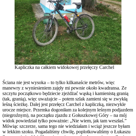
Kapliczka na całkiem widokowej przełęczy Carchel
Ściana nie jest wysoka – to tylko kilkanaście metrów, więc
manewry z wyniesieniem zajęły mi pewnie około kwadransa. Ze
szczytu początkowo będziecie zjeżdżać wąską i kamienistą granią
(tak, granią), więc uważajcie – potem szlak zamieni się w zwykłą
leśną ścieżkę. Dalej jest przełęcz Carchel z kapliczką, niezwykle
urocze miejsce. Przemka dogoniłam za kolejnym leśnym podjazdem
(niegroźnym), na początku zjazdu z Gołuszkowej Góry – na mój
widok powiedział tylko poważnie: „Nie wiem, jak tam weszłaś.”
Mówiąc szczerze, sama tego nie wiedziałam i wciąż jeszcze byłam
w lekkim szoku. Pogadaliśmy chwilę, poplotkowaliśmy o Łukaszu