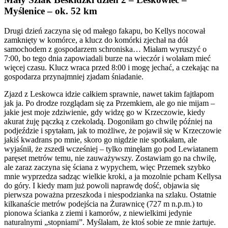
Myślenice – ok. 52 km
Drugi dzień zaczyna się od małego fakapu, bo Kellys nocował
zamknięty w komórce, a klucz do komórki zjechał na dół
samochodem z gospodarzem schroniska… Miałam wyruszyć o
7:00, bo tego dnia zapowiadali burze na wieczór i wolałam mieć
więcej czasu. Klucz wraca przed 8:00 i mogę jechać, a czekając na
gospodarza przynajmniej zjadam śniadanie.
Zjazd z Leskowca idzie całkiem sprawnie, nawet takim fajtłapom
jak ja. Po drodze rozglądam się za Przemkiem, ale go nie mijam –
jakie jest moje zdziwienie, gdy widzę go w Krzeczowie, kiedy
akurat żuję pączką z czekoladą. Dogoniłam go chwilę później na
podjeździe i spytałam, jak to możliwe, że pojawił się w Krzeczowie
jakiś kwadrans po mnie, skoro go nigdzie nie spotkałam, ale
wyjaśnił, że zszedł wcześniej – tylko minęłam go pod Lewiatanem
paręset metrów temu, nie zauważywszy. Zostawiam go na chwilę,
ale zaraz zaczyna się ściana z wypychem, więc Przemek szybko
mnie wyprzedza sadząc wielkie kroki, a ja mozolnie pcham Kellysa
do góry.
I kiedy mam już powoli naprawdę dość, objawia się
pierwsza poważna przeszkoda i niespodzianka na szlaku. Ostatnie
kilkanaście metrów podejścia na Żurawnicę (727 m n.p.m.) to
pionowa ścianka z ziemi i kamorów, z niewielkimi jedynie
naturalnymi „stopniami”. Myślałam, że ktoś sobie ze mnie żartuje.