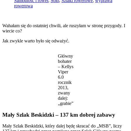
Samotność i rower
,
Solo
,
Szlaki rowerowe
,
wyprawa
rowerowa
Wahałam się do ostatniej chwili, ale ruszyłam w stronę przygody. I
wiecie co?
Jak zwykle warto było się odważyć.
Główny
bohater
– Kellys
Viper
6.0
rocznik
2013,
zwany
dalej:
„grabie”
Mały Szlak Beskidzki – 137 km dobrej zabawy
Mały Szlak Beskidzki, który dalej będę skracać do „MSB”, liczy