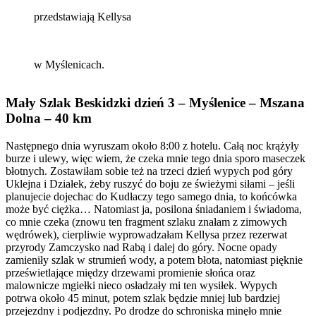
przedstawiają Kellysa
w Myślenicach.
Mały Szlak Beskidzki dzień 3 – Myślenice – Mszana
Dolna – 40 km
Następnego dnia wyruszam około 8:00 z hotelu. Całą noc krążyły
burze i ulewy, więc wiem, że czeka mnie tego dnia sporo maseczek
błotnych. Zostawiłam sobie też na trzeci dzień wypych pod góry
Uklejna i Działek, żeby ruszyć do boju ze świeżymi siłami – jeśli
planujecie dojechac do Kudłaczy tego samego dnia, to końcówka
może być ciężka… Natomiast ja, posilona śniadaniem i świadoma,
co mnie czeka (znowu ten fragment szlaku znałam z zimowych
wędrówek), cierpliwie wyprowadzałam Kellysa przez rezerwat
przyrody Zamczysko nad Rabą i dalej do góry. Nocne opady
zamieniły szlak w strumień wody, a potem błota, natomiast pięknie
prześwietlające między drzewami promienie słońca oraz
malownicze mgiełki nieco osładzały mi ten wysiłek. Wypych
potrwa około 45 minut, potem szlak będzie mniej lub bardziej
przejezdny i podjezdny. Po drodze do schroniska minęło mnie