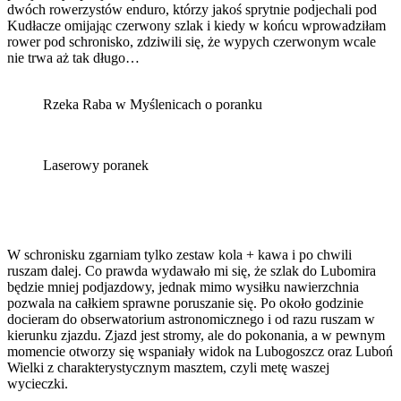
dwóch rowerzystów enduro, którzy jakoś sprytnie podjechali pod
Kudłacze omijając czerwony szlak i kiedy w końcu wprowadziłam
rower pod schronisko, zdziwili się, że wypych czerwonym wcale
nie trwa aż tak długo…
Rzeka Raba w Myślenicach o poranku
Laserowy poranek
W schronisku zgarniam tylko zestaw kola + kawa i po chwili
ruszam dalej. Co prawda wydawało mi się, że szlak do Lubomira
będzie mniej podjazdowy, jednak mimo wysiłku nawierzchnia
pozwala na całkiem sprawne poruszanie się. Po około godzinie
docieram do obserwatorium astronomicznego i od razu ruszam w
kierunku zjazdu. Zjazd jest stromy, ale do pokonania, a w pewnym
momencie otworzy się wspaniały widok na Lubogoszcz oraz Luboń
Wielki z charakterystycznym masztem, czyli metę waszej
wycieczki.