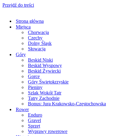
Przejdź do treści
Strona główna
Miejsca
Chorwacja
Czechy
Dolny Śląsk
Słowacja
Góry
Beskid Niski
Beskid Wyspowy
Beskid Żywiecki
Gorce
Góry Świętokrzyskie
Pieniny
Szlak Wokół Tatr
Tatry Zachodnie
Bonus: Jura Krakowsko-Częstochowska
Rower
Enduro
Gravel
Sprzęt
Wyprawy rowerowe