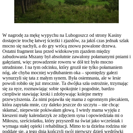
W nagrodę za mękę wypychu na Lubogoszcz od strony Kasiny
dostajecie trochę łatwej ścieżki i zjazdów, za jakiś czas jednak szlak
mocno się nachyli, a do gry wrócą znowu powalone drzewa.
Ostatni fragment lasu przed widokowym zjazdem między
zabudowania Mszany był absolutnie zawalony połamanymi pniami i
gałęziami, więc prowadzenie roweru w dół też było mocno
utrudnione. I na tym odcinku, który groził nie tylko połamaniem
nóg, ale chyba mocniej wydłubaniem oka – spomiędzy gałezi
wynurzyli się tata z małym synem. Była osiemnasta, ale w lesie
powoli robiło się już mrocznie. Ta dwójka szła ostrożnie, trzymając
się za ręce, rozmawiając sobie spokojnie i pogodnie, bardzo
cierpliwie stawiając kroki i zdobywając kolejne metry
przewyższenia. Za nimi pojawiła się mama z ogromnym plecakiem,
która zapytała mnie, czy daleko jeszcze do szczytu – nie chcąc
skłamać, niepewnie pokiwałam głową. I wtedy mama wyjęła z
kieszeni mały kalendarzyk ze zdjęciem syna i opowiedziała mi o
Miłoszu, sześciolatku, który przyszedł na świat jako wcześniak i
wymaga stałej opieki i rehabilitacji. Mimo to ta dzielna rodzina nie
poddaje się, a tego dnia kończyli swój pierwszy dzień wędrówki