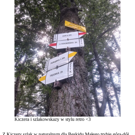
Kiczera i szlakowskazy w stylu retro <3
Z Kiczery szlak w naturalnym dla Beskidu Małego trybie góra-dół,