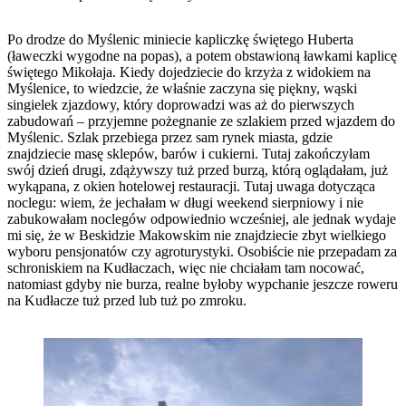
Po drodze do Myślenic miniecie kapliczkę świętego Huberta
(ławeczki wygodne na popas), a potem obstawioną ławkami kaplicę
świętego Mikołaja. Kiedy dojedziecie do krzyża z widokiem na
Myślenice, to wiedzcie, że właśnie zaczyna się piękny, wąski
singielek zjazdowy, który doprowadzi was aż do pierwszych
zabudowań – przyjemne pożegnanie ze szlakiem przed wjazdem do
Myślenic. Szlak przebiega przez sam rynek miasta, gdzie
znajdziecie masę sklepów, barów i cukierni. Tutaj zakończyłam
swój dzień drugi, zdążywszy tuż przed burzą, którą oglądałam, już
wykąpana, z okien hotelowej restauracji. Tutaj uwaga dotycząca
noclegu: wiem, że jechałam w długi weekend sierpniowy i nie
zabukowałam noclegów odpowiednio wcześniej, ale jednak wydaje
mi się, że w Beskidzie Makowskim nie znajdziecie zbyt wielkiego
wyboru pensjonatów czy agroturystyki. Osobiście nie przepadam za
schroniskiem na Kudłaczach, więc nie chciałam tam nocować,
natomiast gdyby nie burza, realne byłoby wypchanie jeszcze roweru
na Kudłacze tuż przed lub tuż po zmroku.