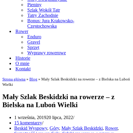
Pieniny
Szlak Wokół Tatr
Tatry Zachodnie
Bonus: Jura Krakowsko-
Częstochowska
Rower
Enduro
Gravel
Sprzęt
Wyprawy rowerowe
Historie
O mnie
Kontakt
Strona główna
»
Blog
»
Mały Szlak Beskidzki na rowerze – z Bielska na Luboń
Wielki
Mały Szlak Beskidzki na rowerze – z
Bielska na Luboń Wielki
1 września, 2019
20 lipca, 2022
15 komentarzy
Beskid Wyspowy
,
Góry
,
Mały Szlak Beskidzki
,
Rower
,