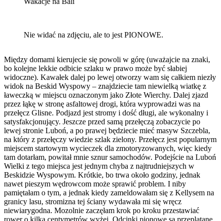
Wakacje na Bali
Nie widać na zdjęciu, ale to jest PIONOWE.
Między domami kierujecie się powoli w górę (uważajcie na znaki,
bo kolejne lekkie odbicie szlaku w prawo może być słabiej
widoczne). Kawałek dalej po lewej otworzy wam się całkiem niezły
widok na Beskid Wyspowy – znajdziecie tam niewielką wiatkę z
ławeczką w miejscu oznaczonym jako Złote Wierchy. Dalej zjazd
przez łąkę w stronę asfaltowej drogi, która wyprowadzi was na
przełęcz Glisne. Podjazd jest stromy i dość długi, ale wykonalny i
satysfakcjonujący. Jeszcze przed samą przełęczą zobaczycie po
lewej stronie Luboń, a po prawej będziecie mieć masyw Szczebla,
na który z przełęczy wiedzie szlak zielony. Przełęcz jest popularnym
miejscem startowym wycieczek dla zmotoryzowanych, więc kiedy
tam dotarłam, powitał mnie sznur samochodów. Podejście na Luboń
Wielki z tego miejsca jest jednym chyba z najtrudniejszych w
Beskidzie Wyspowym. Krótkie, bo trwa około godziny, jednak
nawet pieszym wędrowcom może sprawić problem. I niby
pamiętałam o tym, a jednak kiedy zameldowałam się z Kellysem na
granicy lasu, stromizna tej ściany wydawała mi się wręcz
niewiarygodna. Mozolnie zaczęłam krok po kroku przestawiać
rower o kilka centymetrów wyżej. Odcinki pionowe są przeplatane