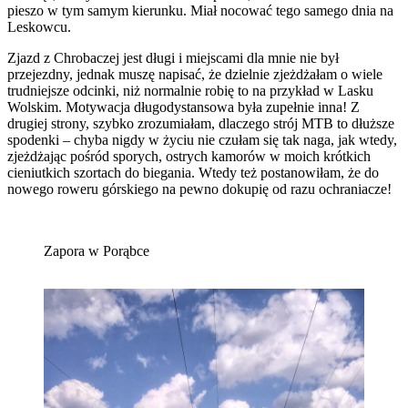
pieszo w tym samym kierunku. Miał nocować tego samego dnia na
Leskowcu.
Zjazd z Chrobaczej jest długi i miejscami dla mnie nie był
przejezdny, jednak muszę napisać, że dzielnie zjeżdżałam o wiele
trudniejsze odcinki, niż normalnie robię to na przykład w Lasku
Wolskim. Motywacja długodystansowa była zupełnie inna! Z
drugiej strony, szybko zrozumiałam, dlaczego strój MTB to dłuższe
spodenki – chyba nigdy w życiu nie czułam się tak naga, jak wtedy,
zjeżdżając pośród sporych, ostrych kamorów w moich krótkich
cieniutkich szortach do biegania. Wtedy też postanowiłam, że do
nowego roweru górskiego na pewno dokupię od razu ochraniacze!
Zapora w Porąbce