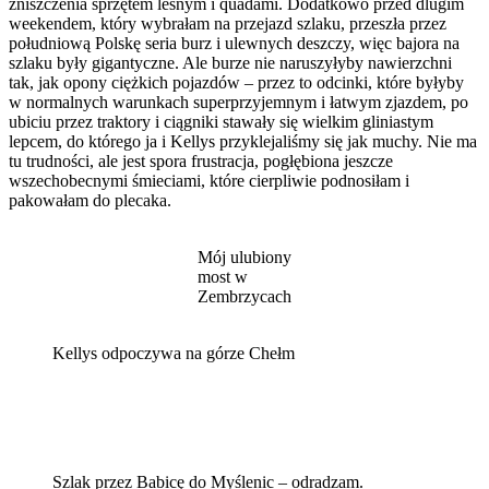
zniszczenia sprzętem leśnym i quadami. Dodatkowo przed dlugim
weekendem, który wybrałam na przejazd szlaku, przeszła przez
południową Polskę seria burz i ulewnych deszczy, więc bajora na
szlaku były gigantyczne. Ale burze nie naruszyłyby nawierzchni
tak, jak opony ciężkich pojazdów – przez to odcinki, które byłyby
w normalnych warunkach superprzyjemnym i łatwym zjazdem, po
ubiciu przez traktory i ciągniki stawały się wielkim gliniastym
lepcem, do którego ja i Kellys przyklejaliśmy się jak muchy. Nie ma
tu trudności, ale jest spora frustracja, pogłębiona jeszcze
wszechobecnymi śmieciami, które cierpliwie podnosiłam i
pakowałam do plecaka.
Mój ulubiony
most w
Zembrzycach
Kellys odpoczywa na górze Chełm
Szlak przez Babicę do Myślenic – odradzam.