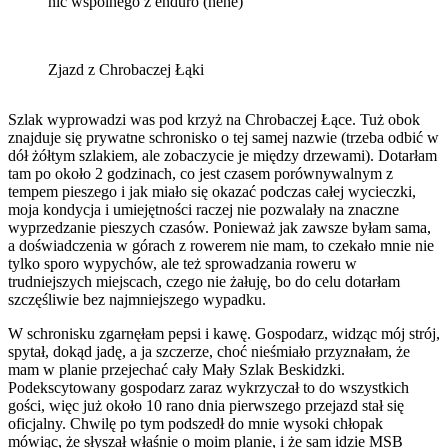
nic wspólnego z enduro (hehe)
Zjazd z Chrobaczej Łąki
Szlak wyprowadzi was pod krzyż na Chrobaczej Łące. Tuż obok
znajduje się prywatne schronisko o tej samej nazwie (trzeba odbić w
dół żółtym szlakiem, ale zobaczycie je między drzewami). Dotarłam
tam po około 2 godzinach, co jest czasem porównywalnym z
tempem pieszego i jak miało się okazać podczas całej wycieczki,
moja kondycja i umiejętności raczej nie pozwalały na znaczne
wyprzedzanie pieszych czasów. Ponieważ jak zawsze byłam sama,
a doświadczenia w górach z rowerem nie mam, to czekało mnie nie
tylko sporo wypychów, ale też sprowadzania roweru w
trudniejszych miejscach, czego nie żałuję, bo do celu dotarłam
szczęśliwie bez najmniejszego wypadku.
W schronisku zgarnęłam pepsi i kawę. Gospodarz, widząc mój strój,
spytał, dokąd jadę, a ja szczerze, choć nieśmiało przyznałam, że
mam w planie przejechać cały Mały Szlak Beskidzki.
Podekscytowany gospodarz zaraz wykrzyczał to do wszystkich
gości, więc już około 10 rano dnia pierwszego przejazd stał się
oficjalny. Chwilę po tym podszedł do mnie wysoki chłopak
mówiąc, że słyszał właśnie o moim planie, i że sam idzie MSB