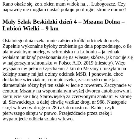
Rano okaże się, że z okien mam widok na… Lubogoszcz. Czy
naprawdę nie mogłam dostać pokoju po drugiej stronie domu?!
Mały Szlak Beskidzki dzień 4 – Mszana Dolna –
Lubioń Wielki – 9 km
Ostatniego dnia czeka mnie całkiem krótki odcinek do mety.
Zupełnie wykonalne byłoby zrobienie go dnia poprzedniego, o ile
planowałabym nocleg w schronisku na Luboniu – ja jednak
wolałam uniknąć przekonania się na własnej skórze, jak nocuje się
w najgorszym schronisku w Polsce A.D. 2019 (niestety). Więc
wyspana i w pełni sił zjechałam 7 km do Mszany i ruszyłam na
kolejny znany mi już z zimy odcinek MSB. I ponownie, choć
dokładnie wiedziałam, co mnie czeka, zaskoczyło mnie jak
diametralnie różny był ten szlak w lecie z rowerem. Zaczynacie w
centrum Mszany na wspomnianym wyżej dworcu autobusowym i
kierujecie się ulicą Starowiejską za czerwonymi znakami w stronę
ul. Słowackiego, a dalej chwilę wzdłuż drogi nr 968. Następnie
skręt w lewo w drogę nr 28 i aż do mostu na Rabie, czyli
pierwszego skrętu w prawo. Przejeżdżacie przez rzekę i
wypatrujecie odbicia szlaku w lewo.