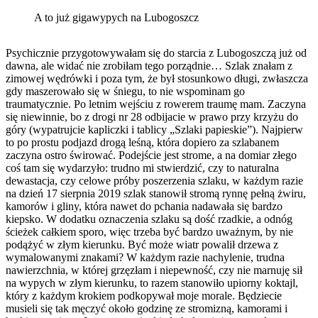
A to już gigawypych na Lubogoszcz
Psychicznie przygotowywałam się do starcia z Lubogoszczą już od
dawna, ale widać nie zrobiłam tego porządnie… Szlak znałam z
zimowej wędrówki i poza tym, że był stosunkowo długi, zwłaszcza
gdy maszerowało się w śniegu, to nie wspominam go
traumatycznie. Po letnim wejściu z rowerem traumę mam. Zaczyna
się niewinnie, bo z drogi nr 28 odbijacie w prawo przy krzyżu do
góry (wypatrujcie kapliczki i tablicy „Szlaki papieskie”). Najpierw
to po prostu podjazd drogą leśną, która dopiero za szlabanem
zaczyna ostro świrować. Podejście jest strome, a na domiar złego
coś tam się wydarzyło: trudno mi stwierdzić, czy to naturalna
dewastacja, czy celowe próby poszerzenia szlaku, w każdym razie
na dzień 17 sierpnia 2019 szlak stanowił stromą rynnę pełną żwiru,
kamorów i gliny, która nawet do pchania nadawała się bardzo
kiepsko. W dodatku oznaczenia szlaku są dość rzadkie, a odnóg
ścieżek całkiem sporo, więc trzeba być bardzo uważnym, by nie
podążyć w złym kierunku. Być może wiatr powalił drzewa z
wymalowanymi znakami? W każdym razie nachylenie, trudna
nawierzchnia, w której grzęzłam i niepewność, czy nie marnuję sił
na wypych w złym kierunku, to razem stanowiło upiorny koktajl,
który z każdym krokiem podkopywał moje morale. Będziecie
musieli się tak męczyć około godzinę ze stromizną, kamorami i