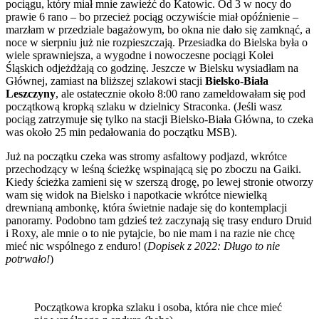
pociągu, który miał mnie zawieźć do Katowic. Od 3 w nocy do
prawie 6 rano – bo przecież pociąg oczywiście miał opóźnienie –
marzłam w przedziale bagażowym, bo okna nie dało się zamknąć, a
noce w sierpniu już nie rozpieszczają. Przesiadka do Bielska była o
wiele sprawniejsza, a wygodne i nowoczesne pociągi Kolei
Śląskich odjeżdżają co godzinę. Jeszcze w Bielsku wysiadłam na
Głównej, zamiast na bliższej szlakowi stacji
Bielsko-Biała
Leszczyny
, ale ostatecznie około 8:00 rano zameldowałam się pod
początkową kropką szlaku w dzielnicy Straconka. (Jeśli wasz
pociąg zatrzymuje się tylko na stacji Bielsko-Biała Główna, to czeka
was około 25 min pedałowania do początku MSB).
Już na początku czeka was stromy asfaltowy podjazd, wkrótce
przechodzący w leśną ścieżkę wspinającą się po zboczu na Gaiki.
Kiedy ścieżka zamieni się w szerszą drogę, po lewej stronie otworzy
wam się widok na Bielsko i napotkacie wkrótce niewielką
drewnianą ambonkę, która świetnie nadaje się do kontemplacji
panoramy. Podobno tam gdzieś też zaczynają się trasy enduro Druid
i Roxy, ale mnie o to nie pytajcie, bo nie mam i na razie nie chcę
mieć nic wspólnego z enduro! (
Dopisek z 2022: Długo to nie
potrwało!
)
Początkowa kropka szlaku i osoba, która nie chce mieć