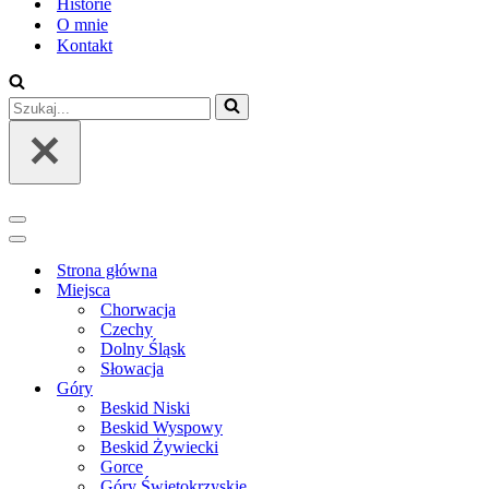
Historie
O mnie
Kontakt
Szukaj...
Menu
nawigacji
Menu
nawigacji
Strona główna
Miejsca
Chorwacja
Czechy
Dolny Śląsk
Słowacja
Góry
Beskid Niski
Beskid Wyspowy
Beskid Żywiecki
Gorce
Góry Świętokrzyskie