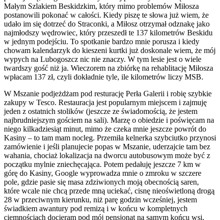
Małym Szlakiem Beskidzkim, który mimo problemów Miłosza
postanowili pokonać w całości. Kiedy piszę te słowa już wiem, że
udało im się dotrzeć do Straconki, a Miłosz otrzymał odznakę jako
najmłodszy wędrowiec, który przeszedł te 137 kilometrów Beskidu
w jednym podejściu. To spotkanie bardzo mnie porusza i kiedy
chowam kalendarzyk do kieszeni kurtki już doskonale wiem, że mój
wypych na Lubogoszcz nic nie znaczy. W tym lesie jest o wiele
twardszy gość niż ja. Wieczorem na zbiórkę na rehablitację Miłosza
wpłacam 137 zł, czyli dokładnie tyle, ile kilometrów liczy MSB.
W Mszanie podjeżdżam pod resturację Perła Galerii i robię szybkie
zakupy w Tesco. Restauracja jest popularnym miejscem i zajmuję
jeden z ostatnich stolików (jeszcze ze świadomością, że jestem
najbrudniejszym gościem na sali). Marzę o obiedzie i poświęcam na
niego kilkadziesiąt minut, mimo że czeka mnie jeszcze powrót do
Kasiny – to tam mam nocleg. Przemiła kelnerka szybciutko przynosi
zamówienie i jeśli planujecie popas w Mszanie, uderzajcie tam bez
wahania, chociaż lokalizacja na dworcu autobusowym może być z
początku mylnie zniechęcająca. Potem pedałuję jeszcze 7 km w
górę do Kasiny, Google wyprowadza mnie o zmroku w szczere
pole, gdzie pasie się masa zdziwionych moją obecnością saren,
które wcale nie chcą przede mną uciekać, cisnę nieoświetloną drogą
28 w przeciwnym kierunku, niż parę godzin wcześniej, jestem
świadkiem awantury pod remizą i w końcu w kompletnych
ciemnościach docieram pod mój pensjonat na samym końcu wsi.