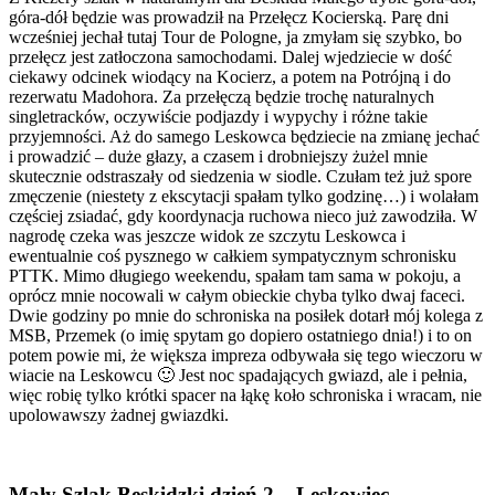
góra-dół będzie was prowadził na Przełęcz Kocierską. Parę dni
wcześniej jechał tutaj Tour de Pologne, ja zmyłam się szybko, bo
przełęcz jest zatłoczona samochodami. Dalej wjedziecie w dość
ciekawy odcinek wiodący na Kocierz, a potem na Potrójną i do
rezerwatu Madohora. Za przełęczą będzie trochę naturalnych
singletracków, oczywiście podjazdy i wypychy i różne takie
przyjemności. Aż do samego Leskowca będziecie na zmianę jechać
i prowadzić – duże głazy, a czasem i drobniejszy żużel mnie
skutecznie odstraszały od siedzenia w siodle. Czułam też już spore
zmęczenie (niestety z ekscytacji spałam tylko godzinę…) i wolałam
częściej zsiadać, gdy koordynacja ruchowa nieco już zawodziła. W
nagrodę czeka was jeszcze widok ze szczytu Leskowca i
ewentualnie coś pysznego w całkiem sympatycznym schronisku
PTTK. Mimo długiego weekendu, spałam tam sama w pokoju, a
oprócz mnie nocowali w całym obieckie chyba tylko dwaj faceci.
Dwie godziny po mnie do schroniska na posiłek dotarł mój kolega z
MSB, Przemek (o imię spytam go dopiero ostatniego dnia!) i to on
potem powie mi, że większa impreza odbywała się tego wieczoru w
wiacie na Leskowcu 🙂 Jest noc spadających gwiazd, ale i pełnia,
więc robię tylko krótki spacer na łąkę koło schroniska i wracam, nie
upolowawszy żadnej gwiazdki.
Mały Szlak Beskidzki dzień 2 – Leskowiec –