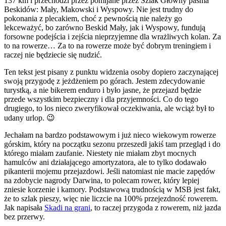
137 km i przechodzi przez pomijane przez Szlak Główny pasma
Beskidów: Mały, Makowski i Wyspowy. Nie jest trudny do
pokonania z plecakiem, choć z pewnością nie należy go
lekceważyć, bo zarówno Beskid Mały, jak i Wyspowy, fundują
forsowne podejścia i zejścia nieprzyjemne dla wrażliwych kolan. Za
to na rowerze… Za to na rowerze może być dobrym treningiem i
raczej nie będziecie się nudzić.
Ten tekst jest pisany z punktu widzenia osoby dopiero zaczynającej
swoją przygodę z jeżdżeniem po górach. Jestem zdecydowanie
turystką, a nie bikerem enduro i było jasne, że przejazd będzie
przede wszystkim bezpieczny i dla przyjemności. Co do tego
drugiego, to los nieco zweryfikował oczekiwania, ale wciąż był to
udany urlop. 😉
Jechałam na bardzo podstawowym i już nieco wiekowym rowerze
górskim, który na początku sezonu przeszedł jakiś tam przegląd i do
którego miałam zaufanie. Niestety nie miałam zbyt mocnych
hamulców ani działającego amortyzatora, ale to tylko dodawało
pikanterii mojemu przejazdowi. Jeśli natomiast nie macie zapędów
na zdobycie nagrody Darwina, to polecam rower, który lepiej
zniesie korzenie i kamory. Podstawową trudnością w MSB jest fakt,
że to szlak pieszy, więc nie liczcie na 100% przejezdność rowerem.
Jak napisała
Skadi na grani
, to raczej przygoda z rowerem, niż jazda
bez przerwy.