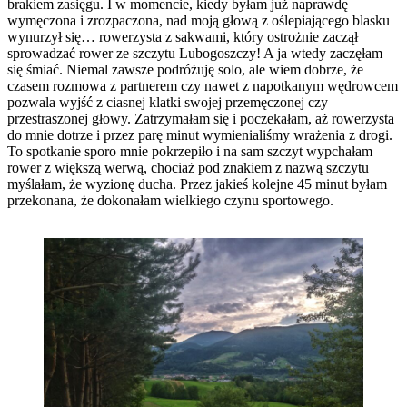
brakiem zasięgu. I w momencie, kiedy byłam już naprawdę
wymęczona i zrozpaczona, nad moją głową z oślepiającego blasku
wynurzył się… rowerzysta z sakwami, który ostrożnie zaczął
sprowadzać rower ze szczytu Lubogoszczy! A ja wtedy zaczęłam
się śmiać. Niemal zawsze podróżuję solo, ale wiem dobrze, że
czasem rozmowa z partnerem czy nawet z napotkanym wędrowcem
pozwala wyjść z ciasnej klatki swojej przemęczonej czy
przestraszonej głowy. Zatrzymałam się i poczekałam, aż rowerzysta
do mnie dotrze i przez parę minut wymienialiśmy wrażenia z drogi.
To spotkanie sporo mnie pokrzepiło i na sam szczyt wypchałam
rower z większą werwą, chociaż pod znakiem z nazwą szczytu
myślałam, że wyzionę ducha. Przez jakieś kolejne 45 minut byłam
przekonana, że dokonałam wielkiego czynu sportowego.