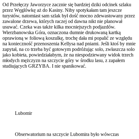
Od Przełęczy Jaworzyce zacznie się bardziej dziki odcinek szlaku
przez Węglówkę aż do Kasiny. Niby spotykałam tam jeszcze
turystów, natomiast sam szlak był dość mocno zdewastowany przez
zawalone drzewa, których raczej od dawna nikt nie planował
usuwać. Czeka was także kilka mocniejszych podjazdów.
Wierzbanowska Góra, oznaczona dumnie drukowaną kartką
oprawioną w foliową koszulkę, trochę dała mi popalić ze względu
na konieczność przenoszenia Kellysa nad pniami. Jeśli ktoś by mnie
zapytał, na co trzeba być gotowym podróżując solo, zwłaszcza solo
jako kobieta, powiedziałabym, że na niespodziewany widok trzech
młodych mężczyzn na szczycie góry w środku lasu, z zapałem
studiujących GRZYBA. I nie spanikować.
Lubomir
Obserwatorium na szczycie Lubomira było wówczas