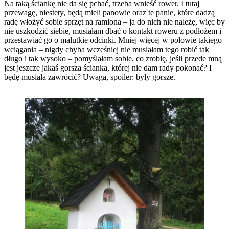
Na taką ściankę nie da się pchać, trzeba wnieść rower. I tutaj
przewagę, niestety, będą mieli panowie oraz te panie, które dadzą
radę włożyć sobie sprzęt na ramiona – ja do nich nie należę, więc by
nie uszkodzić siebie, musiałam dbać o kontakt roweru z podłożem i
przestawiać go o malutkie odcinki. Mniej więcej w połowie takiego
wciągania – nigdy chyba wcześniej nie musiałam tego robić tak
długo i tak wysoko – pomyślałam sobie, co zrobię, jeśli przede mną
jest jeszcze jakaś gorsza ścianka, której nie dam rady pokonać? I
będę musiała zawrócić? Uwaga, spoiler: były gorsze.