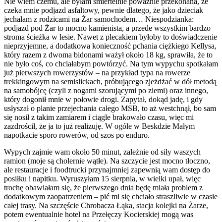
Nie wiem czemu, ale byłam śmiertelnie poważnie przekonana, że
czeka mnie podjazd asfaltowy, pewnie dlatego, że jako dzieciak
jechałam z rodzicami na Żar samochodem… Niespodzianka:
podjazd pod Żar to mocno kamienista, a przede wszystkim bardzo
stroma ścieżka w lesie. Nawet z plecakiem byłoby to doświadczenie
nieprzyjemne, a dodatkowa konieczność pchania ciężkiego Kellysa,
który razem z dwoma bidonami ważył około 18 kg, sprawiła, że to
nie było coś, co chciałabym powtórzyć. Na tym wypychu spotkałam
już pierwszych rowerzystów – na przykład typa na rowerze
trekkingowym na semislickach, próbującego zjeżdżać w dół metodą
na samobójcę (czyli z nogami szorującymi po ziemi) oraz innego,
który dogonił mnie w połowie drogi. Zapytał, dokąd jadę, i gdy
usłyszał o planie przejechania całego MSB, to aż westchnął, bo sam
się nosił z takim zamiarem i ciągle brakowało czasu, więc mi
zazdrościł, że ja to już realizuję. W ogóle w Beskdzie Małym
napotkacie sporo rowerów, od szos po enduro.
Wypych zajmie wam około 50 minut, zależnie od siły waszych
ramion (moje są cholernie wątłe). Na szczycie jest mocno tłoczno,
ale restauracje i foodtrucki przynajmniej zapewnią wam dostęp do
posiłku i napitku. Wyruszyłam 15 sierpnia, w wielki upał, więc
trochę obawiałam się, że pierwszego dnia będę miała problem z
dodatkowym zaopatrzeniem – pić mi się chciało straszliwie w czasie
całej trasy. Na szczęście Chrobacza Łąka, stacja kolejki na Żarze,
potem ewentualnie hotel na Przełęczy Kocierskiej mogą was