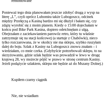
remontowane
Ponieważ tego dnia planowałam jeszcze zdobyć drugą z wysp na
literę „L”, czyli oprócz Lubomira także Lubogoszcz, odcinek
między Przełęczą a Kasiną bardzo mi się dłużył i bałam się, czy
zdążę wyrobić się z moim planem. Kiedy o 15:00 dojechałam w
końcu pod Bike Park Kasina, dopiero odetchnęłam z ulgą.
Obejrzałam z zaciekawianiem parowóz retro, który tu właśnie
zatrzymuje się na stacji końcowej (a startuje z Chabówki), nieco
tylko rozczarowana, że w okolicy nie ma sklepu, szybko ruszyłam
dalej do boju. Szlak z Kasiny na Lubogoszcz znowu znałam – i
wiedziałam, co mnie czeka. (Gdybyście potrzebowali sklepu, to na
skrzyżowaniu, gdzie szlak będzie was prowadził w lewo w drogę
krajową 28, wy możecie pójść w prawo w stronę centrum Kasiny.
Jeżeli podążycie szlakiem, sklepu nie będzie aż do Mszany Dolnej.)
Kupiłem czarny ciągnik
Nie, nie wsiadłam