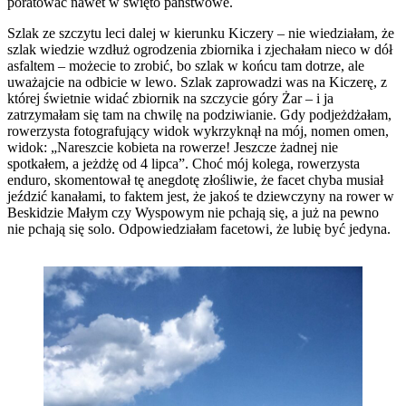
poratować nawet w święto państwowe.
Szlak ze szczytu leci dalej w kierunku Kiczery – nie wiedziałam, że
szlak wiedzie wzdłuż ogrodzenia zbiornika i zjechałam nieco w dół
asfaltem – możecie to zrobić, bo szlak w końcu tam dotrze, ale
uważajcie na odbicie w lewo. Szlak zaprowadzi was na Kiczerę, z
której świetnie widać zbiornik na szczycie góry Żar – i ja
zatrzymałam się tam na chwilę na podziwianie. Gdy podjeżdżałam,
rowerzysta fotografujący widok wykrzyknął na mój, nomen omen,
widok: „Nareszcie kobieta na rowerze! Jeszcze żadnej nie
spotkałem, a jeżdżę od 4 lipca”. Choć mój kolega, rowerzysta
enduro, skomentował tę anegdotę złośliwie, że facet chyba musiał
jeździć kanałami, to faktem jest, że jakoś te dziewczyny na rower w
Beskidzie Małym czy Wyspowym nie pchają się, a już na pewno
nie pchają się solo. Odpowiedziałam facetowi, że lubię być jedyna.