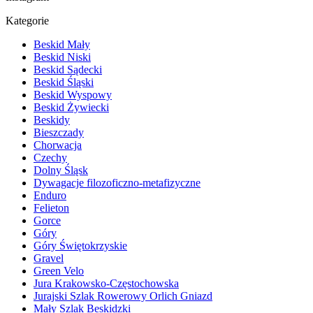
Kategorie
Beskid Mały
Beskid Niski
Beskid Sądecki
Beskid Śląski
Beskid Wyspowy
Beskid Żywiecki
Beskidy
Bieszczady
Chorwacja
Czechy
Dolny Śląsk
Dywagacje filozoficzno-metafizyczne
Enduro
Felieton
Gorce
Góry
Góry Świętokrzyskie
Gravel
Green Velo
Jura Krakowsko-Częstochowska
Jurajski Szlak Rowerowy Orlich Gniazd
Mały Szlak Beskidzki