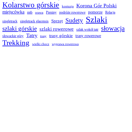
Kolarstwo górskie
Korona Gór Polski
kontuzja
miejscówka
pomorze
mtb
Pieniny
podróże rowerowe
Relacja
orawa
Szlaki
Sudety
Sprzęt
singletrack
singletrack glacensis
słowacja
szlaki górskie
szlaki rowerowe
szlak wokół tatr
Tatry
trasy górskie
trasy rowerowe
słowackie góry
trasy
Trekking
wielki chocz
wyprawa rowerowa