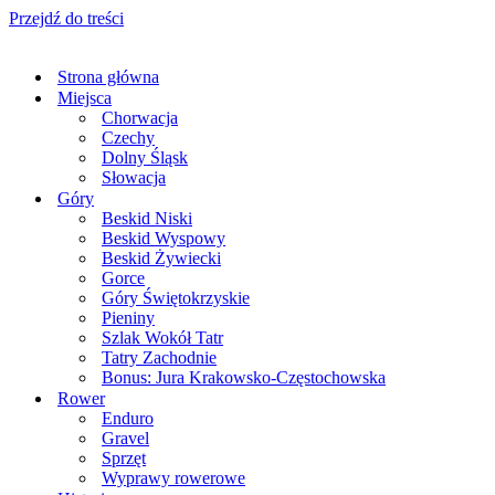
Przejdź do treści
Strona główna
Miejsca
Chorwacja
Czechy
Dolny Śląsk
Słowacja
Góry
Beskid Niski
Beskid Wyspowy
Beskid Żywiecki
Gorce
Góry Świętokrzyskie
Pieniny
Szlak Wokół Tatr
Tatry Zachodnie
Bonus: Jura Krakowsko-Częstochowska
Rower
Enduro
Gravel
Sprzęt
Wyprawy rowerowe