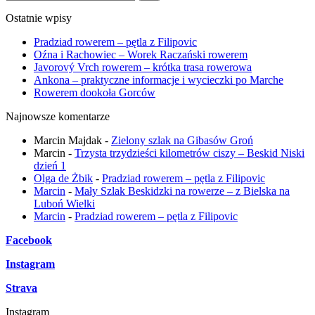
Ostatnie wpisy
Pradziad rowerem – pętla z Filipovic
Oźna i Rachowiec – Worek Raczański rowerem
Javorový Vrch rowerem – krótka trasa rowerowa
Ankona – praktyczne informacje i wycieczki po Marche
Rowerem dookoła Gorców
Najnowsze komentarze
Marcin Majdak
-
Zielony szlak na Gibasów Groń
Marcin
-
Trzysta trzydzieści kilometrów ciszy – Beskid Niski
dzień 1
Olga de Żbik
-
Pradziad rowerem – pętla z Filipovic
Marcin
-
Mały Szlak Beskidzki na rowerze – z Bielska na
Luboń Wielki
Marcin
-
Pradziad rowerem – pętla z Filipovic
Facebook
Instagram
Strava
Instagram