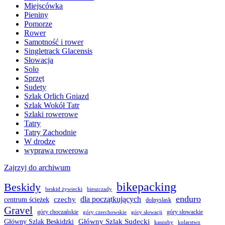
Miejscówka
Pieniny
Pomorze
Rower
Samotność i rower
Singletrack Glacensis
Słowacja
Solo
Sprzęt
Sudety
Szlak Orlich Gniazd
Szlak Wokół Tatr
Szlaki rowerowe
Tatry
Tatry Zachodnie
W drodze
wyprawa rowerowa
Zajrzyj do archiwum
bikepacking
Beskidy
beskid żywiecki
bieszczady
enduro
dla początkujących
czechy
centrum ścieżek
dolnyslask
Gravel
góry choczańskie
góry słowackie
góry czerchowskie
góry słowacji
Główny Szlak Sudecki
Główny Szlak Beskidzki
kaszuby
kolarstwo