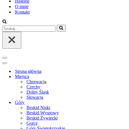
Historie
O mnie
Kontakt
Szukaj...
Menu
nawigacji
Menu
nawigacji
Strona główna
Miejsca
Chorwacja
Czechy
Dolny Śląsk
Słowacja
Góry
Beskid Niski
Beskid Wyspowy
Beskid Żywiecki
Gorce
Góry Świętokrzyskie