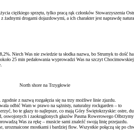
użycia ciężkiego sprzętu, tylko pracą rąk członków Stowarzyszenia Ost
yć z żadnymi drogami dojazdowymi, a ich charakter jest naprawdę natura
 8,2%. Niech Was nie zwiedzie ta słodka nazwa, bo Strumyk to dość h
W około 25 min pedałowania wyprowadzi Was na szczyt Chocimowskiej
.
North shore na Trzygłowie
zgodnie z nazwą rozgałęzia się na trzy możliwe linie zjazdu.
zwala odbić Wam w prawo na sążnisty, naturalny rockgarden – to
erzyć, bo te głazy to najlepsze, co mają Góry Świętokrzyskie: ostre, du
kład, oswojonych i zaokrąglonych głazów Pasma Rowerowego Olbrzym
rowadzą Was za rękę – musicie sami znaleźć swoją linię przejazdu.
sze, urozmaicone mostkami i bardziej flow. Wszystkie połączą się po chw