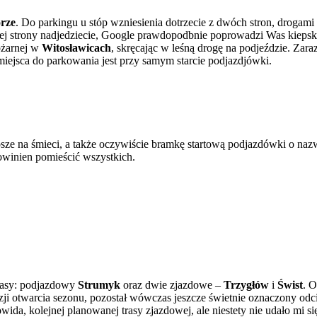
rze
. Do parkingu u stóp wzniesienia dotrzecie z dwóch stron, drogami
rej strony nadjedziecie, Google prawdopodbnie poprowadzi Was kieps
ożarnej w
Witosławicach
, skręcając w leśną drogę na podjeździe. Zara
 miejsca do parkowania jest przy samym starcie podjazdjówki.
ze na śmieci, a także oczywiście bramkę startową podjazdówki o naz
powinien pomieścić wszystkich.
trasy: podjazdowy
Strumyk
oraz dwie zjazdowe –
Trzygłów
i
Świst
. 
ji otwarcia sezonu, pozostał wówczas jeszcze świetnie oznaczony odc
da, kolejnej planowanej trasy zjazdowej, ale niestety nie udało mi si