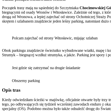
Początek trasy mają na sąsiedniej do Szczytniaka
Chocimowskiej Gó
biegnącymi od osady Wronów i Witosławice. Zależnie od tego, z któ
drogą od Wronowa, a lepiej zajechać od strony Ochotniczej Straży P
skrętem i szlabanem znajdziecie jeden leśny parking, natomiast dużo
Polcam zajechać od strony Witosławic, mijając szlaban
Obok parkingu znajdziecie świeżutko wybudowane wiatki, mapę i kos
Strumyk – biegnącej wzdłuż strumyka, a jakże. Parking jest spory i 
Jest gdzie się zatrzymać na drugie śniadanie
Obszerny parking
Opis tras
Kiedy odwiedziłam ścieżki w majówkę, oficjalnie otwarte były trzy 
tego, po odbywających się tydzień wcześniej zawodach enduro z okaz
specjalny (OS). Podobno można było także odnaleźć drogę do Światowi