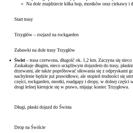
Na dole znajdziecie kilka hop, mostków oraz ciekawy i 
Start trasy
Trzygłów – rozjazd na rockgarden
Zabawki na dole trasy Trzygłów
Świst
– trasa czerwona, długość ok. 1,2 km. Zaczyna się nieco
Zaskakuje długim, nieco uciążliwym dojazdem do trasy, płask
drzewami, ale także popróbować siłowania się z odpryskami goł
nachylenie będzie już prawidłowe, ale stopień trudności się u
części, rockgarden, mostki, roadgapy i dropy, w dolnej części
drogi leśnej kierujcie się w prawo, mijając koniec Trzygłowa.
Długi, płaski dojazd do Śwista
Drop na Świście