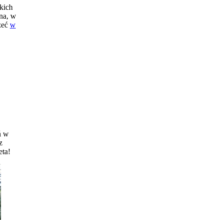
skich
lna, w
rzeć
w
ń w
z
eta!