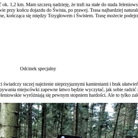
 ok. 1,2 km. Mam szczerą nadzieję, że trafi na stałe do stada Jeleniow
awie przy końcu dojazdu do Śwista, po prawej. Trasa najbardziej natura
cjalne, kończąca się między Trzygłowem i Świstem. Trasę możecie podej
Odcinek specjalny
ści świadczy raczej najeżenie nieprzyjaznymi kamieniami i brak ułatwie
lepywania miejscówki zapewne łatwo będzie wyczytać, jak sobie radzić 
Jeleniowskie wyróżniają się pewnym stopniem hardości. Ale to tylko zal