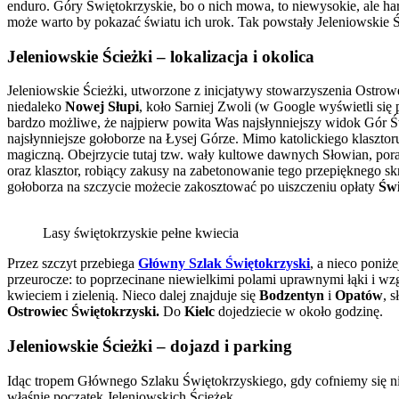
enduro. Góry Świętokrzyskie, bo o nich mowa, to niewysokie, ale ha
może warto by pokazać światu ich urok. Tak powstały Jeleniowskie Ś
Jeleniowskie Ścieżki – lokalizacja i okolica
Jeleniowskie Ścieżki, utworzone z inicjatywy stowarzyszenia Ostro
niedaleko
Nowej Słupi
, koło Sarniej Zwoli (w Google wyświetli się 
bardzo możliwe, że najpierw powita Was najsłynniejszy widok Gór Ś
najsłynniejsze gołoborze na Łysej Górze. Mimo katolickiego klasztor
magiczną. Obejrzycie tutaj tzw. wały kultowe dawnych Słowian, por
oraz klasztor, robiący zakusy na zabetonowanie tego przepięknego sk
gołoborza na szczycie możecie zakosztować po uiszczeniu opłaty
Św
Lasy świętokrzyskie pełne kwiecia
Przez szczyt przebiega
Główny Szlak Świętokrzyski
, a nieco poniż
przeurocze: to poprzecinane niewielkimi polami uprawnymi łąki i wz
kwieciem i zielenią. Nieco dalej znajduje się
Bodzentyn
i
Opatów
, 
Ostrowiec Świętokrzyski.
Do
Kielc
dojedziecie w około godzinę.
Jeleniowskie Ścieżki – dojazd i parking
Idąc tropem Głównego Szlaku Świętokrzyskiego, gdy cofniemy się nie
właśnie początek Jeleniowskich Ścieżek.