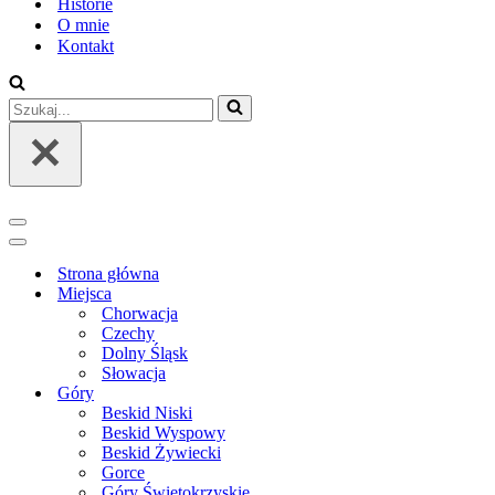
Historie
O mnie
Kontakt
Szukaj...
Menu
nawigacji
Menu
nawigacji
Strona główna
Miejsca
Chorwacja
Czechy
Dolny Śląsk
Słowacja
Góry
Beskid Niski
Beskid Wyspowy
Beskid Żywiecki
Gorce
Góry Świętokrzyskie