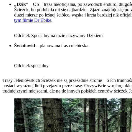
„Dzik”
– OS – trasa nieoficjalna, po zawodach enduro, długość
Ścieżek, bo podobała mi się najbardziej. Zjazd znajduje się pr
dużej mierze po leśnej ściółce, wąska i kręta bardziej niż ofi
tym filmie Dr Ebike
.
Odcinek Specjalny na razie nazywany Dzikiem
Światowid
– planowana trasa niebieska.
Odcinek specjalny
Trasy Jeleniowskich Ścieżek nie są przesadnie strome – o ich trudno
postaci wyraźnej linii przejazdu przez trasę. Oczywiście w miarę uk
trudniejszymi miejscami, ale na tle innych polskich centrów ścieżek 