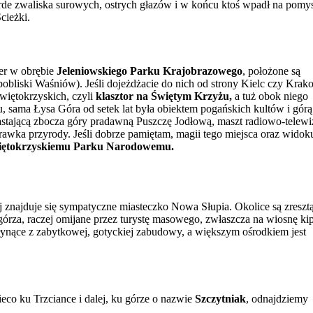
rde zwaliska surowych, ostrych głazów i w końcu ktoś wpadł na pomys
cieżki.
wer w obrębie
Jeleniowskiego Parku Krajobrazowego
, położone są
pobliski Waśniów). Jeśli dojeżdżacie do nich od strony Kielc czy Krak
więtokrzyskich, czyli
klasztor na Świętym Krzyżu,
a tuż obok niego
u, sama Łysa Góra od setek lat była obiektem pogańskich kultów i górą
astającą zbocza góry pradawną Puszczę Jodłową, maszt radiowo-telewi
rawka przyrody. Jeśli dobrze pamiętam, magii tego miejsca oraz widok
iętokrzyskiemu Parku Narodowemu.
ej znajduje się sympatyczne miasteczko Nowa Słupia. Okolice są zreszt
górza, raczej omijane przez turystę masowego, zwłaszcza na wiosnę ki
słynące z zabytkowej, gotyckiej zabudowy, a większym ośrodkiem jest
co ku Trzciance i dalej, ku górze o nazwie
Szczytniak
, odnajdziemy