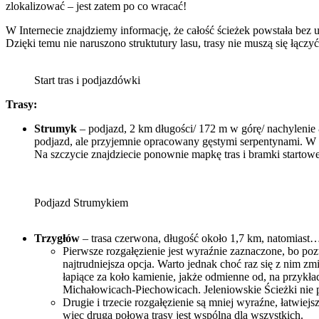
zlokalizować – jest zatem po co wracać!
W Internecie znajdziemy informację, że całość ścieżek powstała bez 
Dzięki temu nie naruszono struktutury lasu, trasy nie muszą się łącz
Start tras i podjazdówki
Trasy:
Strumyk
– podjazd, 2 km długości/ 172 m w górę/ nachylenie
podjazd, ale przyjemnie opracowany gęstymi serpentynami. 
Na szczycie znajdziecie ponownie mapkę tras i bramki startowe
Podjazd Strumykiem
Trzygłów
– trasa czerwona, długość około 1,7 km, natomiast… 
Pierwsze rozgałęzienie jest wyraźnie zaznaczone, bo po
najtrudniejsza opcja. Warto jednak choć raz się z nim zmi
łapiące za koło kamienie, jakże odmienne od, na przy
Michałowicach-Piechowicach. Jeleniowskie Ścieżki nie p
Drugie i trzecie rozgałęzienie są mniej wyraźne, łatwiej
więc druga połowa trasy jest wspólna dla wszystkich.