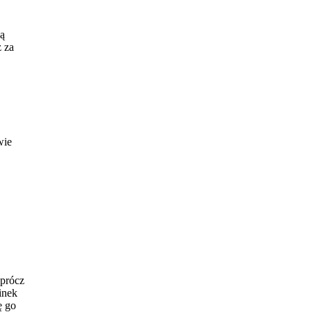
ką
z za
wie
Oprócz
inek
ę go