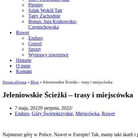
Pieniny
Szlak Wokół Tatr
Tatry Zachodnie
Bonus: Jura Krakowsko-
Częstochowska
Rower
Enduro
Gravel
Sprzęt
Wyprawy rowerowe
Historie
O mnie
Kontakt
Strona główna
»
Blog
»
Jeleniowskie Ścieżki – trasy i miejscówka
Jeleniowskie Ścieżki – trasy i miejscówka
7 maja, 2022
9 sierpnia, 2022
Enduro
,
Góry Świętokrzyskie
,
Miejscówka
,
Rower
Najstarsze góry w Polsce. Nawet w Europie! Tak, mamy taki skarb i 