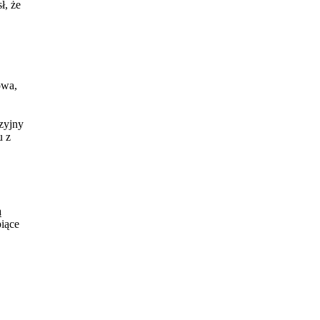
ł, że
owa,
zyjny
u z
ą
piące