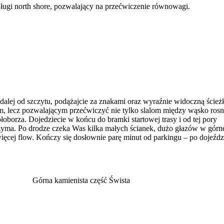
długi north shore, pozwalający na przećwiczenie równowagi.
 dalej od szczytu, podążajcie za znakami oraz wyraźnie widoczną ścież
im, lecz pozwalającym przećwiczyć nie tylko slalom między wąsko ros
oborza. Dojedziecie w końcu do bramki startowej trasy i od tej pory
trzyma. Po drodze czeka Was kilka małych ścianek, dużo głazów w górn
 więcej flow. Kończy się dosłownie parę minut od parkingu – po dojeźdz
Górna kamienista część Śwista