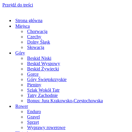
Przejdź do treści
Strona główna
Miejsca
Chorwacja
Czechy
Dolny Śląsk
Słowacja
Góry
Beskid Niski
Beskid Wyspowy
Beskid Żywiecki
Gorce
Góry Świętokrzyskie
Pieniny
Szlak Wokół Tatr
Tatry Zachodnie
Bonus: Jura Krakowsko-Częstochowska
Rower
Enduro
Gravel
Sprzęt
Wyprawy rowerowe