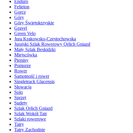
Enduro
Felieton
Gorce
Góry
Góry Świętokrzyskie
Gravel
Green Velo
Jura Krakowsko-Częstochowska
Jurajski Szlak Rowerowy Orlich Gniazd
Mały Szlak Beskidzki
Miejscówka
Pieniny
Pomorze
Rower
Samotność i rower
Singletrack Glacensis
Słowacja
Solo
Sprzęt
Sudety
Szlak Orlich Gniazd
Szlak Wokół Tatr
Szlaki rowerowe
Tatry
Tatry Zachodnie