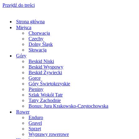
Przejdź do treści
Strona główna
Miejsca
Chorwacja
Czechy
Dolny Śląsk
Słowacja
Góry
Beskid Niski
Beskid Wyspowy
Beskid Żywiecki
Gorce
Góry Świętokrzyskie
Pieniny
Szlak Wokół Tatr
Tatry Zachodnie
Bonus: Jura Krakowsko-Częstochowska
Rower
Enduro
Gravel
Sprzęt
Wyprawy rowerowe