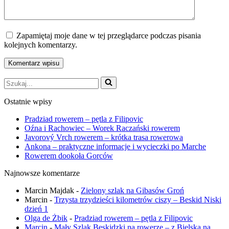
Zapamiętaj moje dane w tej przeglądarce podczas pisania
kolejnych komentarzy.
Szukaj...
Ostatnie wpisy
Pradziad rowerem – pętla z Filipovic
Oźna i Rachowiec – Worek Raczański rowerem
Javorový Vrch rowerem – krótka trasa rowerowa
Ankona – praktyczne informacje i wycieczki po Marche
Rowerem dookoła Gorców
Najnowsze komentarze
Marcin Majdak
-
Zielony szlak na Gibasów Groń
Marcin
-
Trzysta trzydzieści kilometrów ciszy – Beskid Niski
dzień 1
Olga de Żbik
-
Pradziad rowerem – pętla z Filipovic
Marcin
-
Mały Szlak Beskidzki na rowerze – z Bielska na