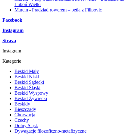
Luboń Wielki
Marcin
-
Pradziad rowerem – pętla z Filipovic
Facebook
Instagram
Strava
Instagram
Kategorie
Beskid Mały
Beskid Niski
Beskid Sądecki
Beskid Śląski
Beskid Wyspowy
Beskid Żywiecki
Beskidy
Bieszczady
Chorwacja
Czechy
Dolny Śląsk
Dywagacje filozoficzno-metafizyczne