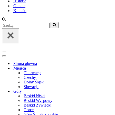
Historie
O mnie
Kontakt
Szukaj...
Menu
nawigacji
Menu
nawigacji
Strona główna
Miejsca
Chorwacja
Czechy
Dolny Śląsk
Słowacja
Góry
Beskid Niski
Beskid Wyspowy
Beskid Żywiecki
Gorce
Góry Świętokrzyskie