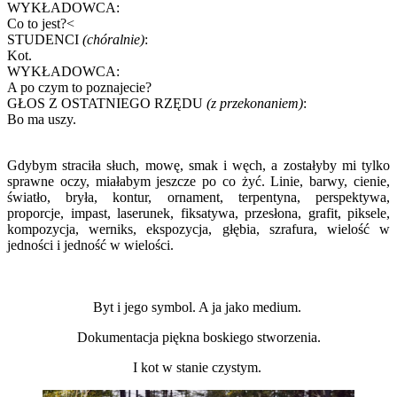
WYKŁADOWCA:
Co to jest?<
STUDENCI
(chóralnie)
:
Kot.
WYKŁADOWCA:
A po czym to poznajecie?
GŁOS Z OSTATNIEGO RZĘDU
(z przekonaniem)
:
Bo ma uszy.
Gdybym straciła słuch, mowę, smak i węch, a zostałyby mi tylko
sprawne oczy, miałabym jeszcze po co żyć. Linie, barwy, cienie,
światło, bryła, kontur, ornament, terpentyna, perspektywa,
proporcje, impast, laserunek, fiksatywa, przesłona, grafit, piksele,
kompozycja, werniks, ekspozycja, głębia, szrafura, wielość w
jedności i jedność w wielości.
Byt i jego symbol. A ja jako medium.
Dokumentacja piękna boskiego stworzenia.
I kot w stanie czystym.