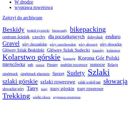
W drodze
wyprawa rowerowa
Zajrzyj do archiwum
bikepacking
Beskidy
beskid żywiecki
bieszczady
enduro
dla początkujących
czechy
centrum ścieżek
dolnyslask
Gravel
góry choczańskie
góry słowackie
góry czerchowskie
góry słowacji
Główny Szlak Sudecki
Główny Szlak Beskidzki
kaszuby
kolarstwo
Kolarstwo górskie
Korona Gór Polski
kontuzja
miejscówka
pomorze
mtb
Pieniny
podróże rowerowe
Relacja
orawa
Szlaki
Sudety
Sprzęt
singletrack
singletrack glacensis
słowacja
szlaki górskie
szlaki rowerowe
szlak wokół tatr
Tatry
trasy górskie
trasy rowerowe
słowackie góry
trasy
Trekking
wielki chocz
wyprawa rowerowa