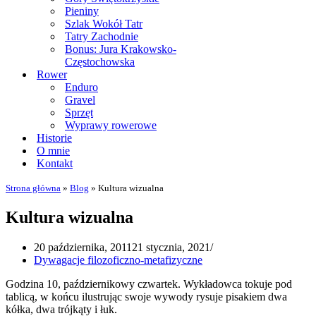
Pieniny
Szlak Wokół Tatr
Tatry Zachodnie
Bonus: Jura Krakowsko-
Częstochowska
Rower
Enduro
Gravel
Sprzęt
Wyprawy rowerowe
Historie
O mnie
Kontakt
Strona główna
»
Blog
»
Kultura wizualna
Kultura wizualna
20 października, 2011
21 stycznia, 2021
Dywagacje filozoficzno-metafizyczne
Godzina 10, październikowy czwartek. Wykładowca tokuje pod
tablicą, w końcu ilustrując swoje wywody rysuje pisakiem dwa
kółka, dwa trójkąty i łuk.