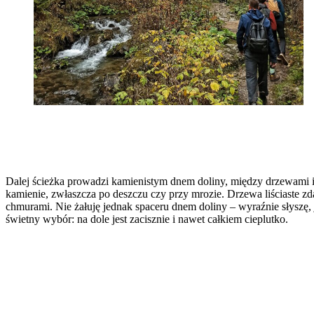
Dalej ścieżka prowadzi kamienistym dnem doliny, między drzewami i s
kamienie, zwłaszcza po deszczu czy przy mrozie. Drzewa liściaste zdąż
chmurami. Nie żałuję jednak spaceru dnem doliny – wyraźnie słyszę, j
świetny wybór: na dole jest zacisznie i nawet całkiem cieplutko.