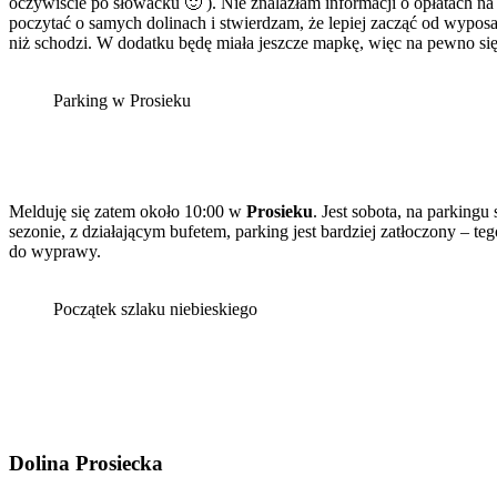
oczywiście po słowacku 🙂 ). Nie znalazłam informacji o opłatach n
poczytać o samych dolinach i stwierdzam, że lepiej zacząć od wyposaż
niż schodzi. W dodatku będę miała jeszcze mapkę, więc na pewno się
Parking w Prosieku
Melduję się zatem około 10:00 w
Prosieku
. Jest sobota, na parkingu
sezonie, z działającym bufetem, parking jest bardziej zatłoczony – 
do wyprawy.
Początek szlaku niebieskiego
Dolina Prosiecka