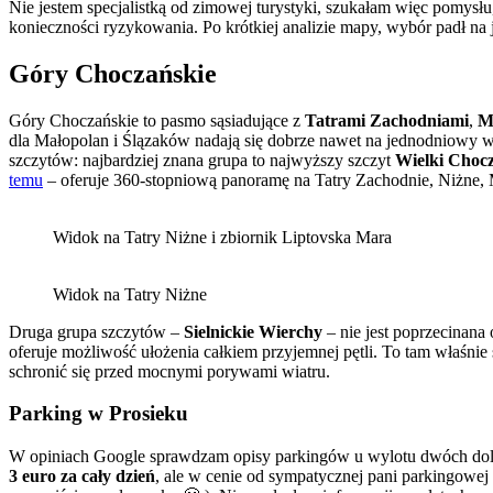
Nie jestem specjalistką od zimowej turystyki, szukałam więc pomysłu, 
konieczności ryzykowania. Po krótkiej analizie mapy, wybór padł na
Góry Choczańskie
Góry Choczańskie to pasmo sąsiadujące z
Tatrami Zachodniami
,
M
dla Małopolan i Ślązaków nadają się dobrze nawet na jednodniowy w
szczytów: najbardziej znana grupa to najwyższy szczyt
Wielki Choc
temu
– oferuje 360-stopniową panoramę na Tatry Zachodnie, Niżne, M
Widok na Tatry Niżne i zbiornik Liptovska Mara
Widok na Tatry Niżne
Druga grupa szczytów –
Sielnickie Wierchy
– nie jest poprzecinana 
oferuje możliwość ułożenia całkiem przyjemnej pętli. To tam właśni
schronić się przed mocnymi porywami wiatru.
Parking w Prosieku
W opiniach Google sprawdzam opisy parkingów u wylotu dwóch dolin,
3 euro za cały dzień
, ale w cenie od sympatycznej pani parkingow