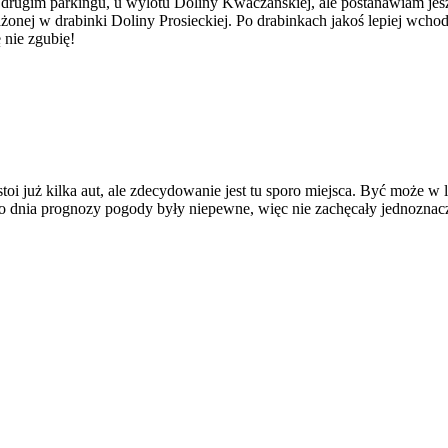
a drugim parkingu, u wylotu Doliny Kwaczańskiej, ale postanawiam jes
onej w drabinki Doliny Prosieckiej. Po drabinkach jakoś lepiej wchodz
 nie zgubię!
 stoi już kilka aut, ale zdecydowanie jest tu sporo miejsca. Być może w 
tego dnia prognozy pogody były niepewne, więc nie zachęcały jednoznac