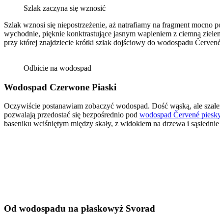
Szlak zaczyna się wznosić
Szlak wznosi się niepostrzeżenie, aż natrafiamy na fragment mocno p
wychodnie, pięknie konktrastujące jasnym wapieniem z ciemną zielen
przy której znajdziecie krótki szlak dojściowy do wodospadu Červené
Odbicie na wodospad
Wodospad Czerwone Piaski
Oczywiście postanawiam zobaczyć wodospad. Dość wąską, ale szaleni
pozwalają przedostać się bezpośrednio pod
wodospad Červené piesk
baseniku wciśniętym między skały, z widokiem na drzewa i sąsiednie
Od wodospadu na płaskowyż Svorad