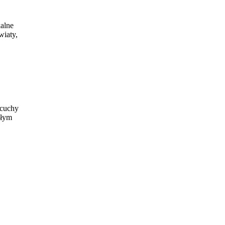
kalne
wiaty,
ńcuchy
ałym