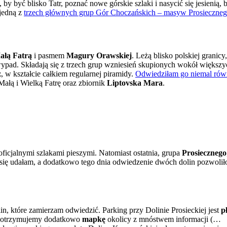
by być blisko Tatr, poznać nowe górskie szlaki i nasycić się jesienią, 
 jedną z
trzech głównych grup Gór Choczańskich – masyw Prosieczneg
ałą Fatrą
i pasmem
Magury Orawskiej
. Leżą blisko polskiej granicy
ypad. Składają się z trzech grup wzniesień skupionych wokół większy
z
, w kształcie całkiem regularnej piramidy.
Odwiedziłam go niemal rów
ałą i Wielką Fatrę oraz zbiornik
Liptovska Mara
.
oficjalnymi szlakami pieszymi. Natomiast ostatnia, grupa
Prosiecznego
e się udałam, a dodatkowo tego dnia odwiedzenie dwóch dolin pozwolił
 które zamierzam odwiedzić. Parking przy Dolinie Prosieckiej jest
p
ej otrzymujemy dodatkowo
mapkę
okolicy z mnóstwem informacji (…