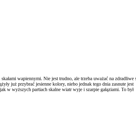
kałami wapiennymi. Nie jest trudno, ale trzeba uważać na zdradliwe ś
yły już przybrać jesienne kolory, niebo jednak tego dnia zasnute jest
ak w wyższych partiach skalne wiatr wyje i szarpie gałąziami. To był