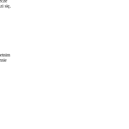
zcze
i się,
letnim
znie