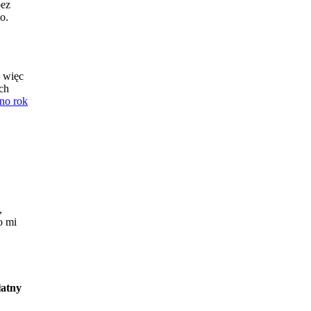
bez
o.
, więc
ch
no rok
,
o mi
łatny