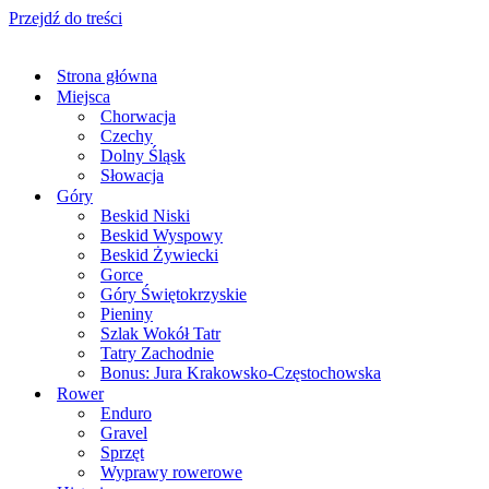
Przejdź do treści
Strona główna
Miejsca
Chorwacja
Czechy
Dolny Śląsk
Słowacja
Góry
Beskid Niski
Beskid Wyspowy
Beskid Żywiecki
Gorce
Góry Świętokrzyskie
Pieniny
Szlak Wokół Tatr
Tatry Zachodnie
Bonus: Jura Krakowsko-Częstochowska
Rower
Enduro
Gravel
Sprzęt
Wyprawy rowerowe