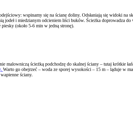
odejściowy: wspinamy się na ścianę doliny. Odsłaniają się widoki na s
ią jodeł i miedzianym odcieniem liści buków. Ścieżka doprowadza do 
 piesky (około 5-6 min w jedną stronę).
e malowniczą ścieżką podchodzę do skalnej ściany – tutaj krótkie ła
y.
Warto go obejrzeć – woda ze sporej wysokości – 15 m – ląduje w m
 wapienne ściany.