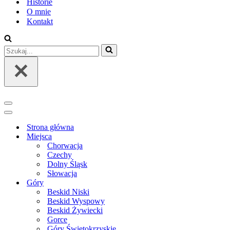
Historie
O mnie
Kontakt
Szukaj...
Menu
nawigacji
Menu
nawigacji
Strona główna
Miejsca
Chorwacja
Czechy
Dolny Śląsk
Słowacja
Góry
Beskid Niski
Beskid Wyspowy
Beskid Żywiecki
Gorce
Góry Świętokrzyskie